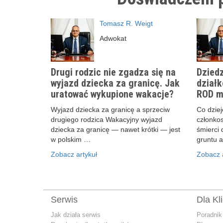
Tomasz R. Weigt
Adwokat
Drugi rodzic nie zgadza się na
Dziedz
wyjazd dziecka za granicę. Jak
działk
uratować wykupione wakacje?
ROD m
Wyjazd dziecka za granicę a sprzeciw
Co dzieje
drugiego rodzica Wakacyjny wyjazd
członko
dziecka za granicę — nawet krótki — jest
śmierci 
w polskim …
gruntu 
Zobacz artykuł
Zobacz a
Serwis
Dla Kl
Jak działa serwis
Poradnik