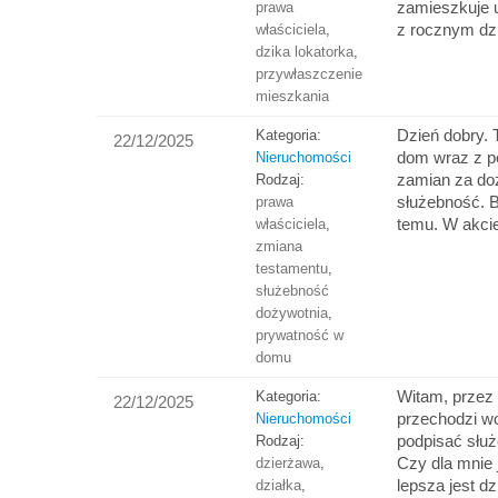
zamieszkuje u
prawa
z rocznym d
właściciela
,
dzika lokatorka
,
przywłaszczenie
mieszkania
Dzień dobry. 
Kategoria:
22/12/2025
dom wraz z p
Nieruchomości
zamian za do
Rodzaj:
służebność. By
prawa
temu. W akcie
właściciela
,
zmiana
testamentu
,
służebność
dożywotnia
,
prywatność w
domu
Witam, przez 
Kategoria:
22/12/2025
przechodzi wo
Nieruchomości
podpisać służ
Rodzaj:
Czy dla mnie 
dzierżawa
,
lepsza jest d
działka
,