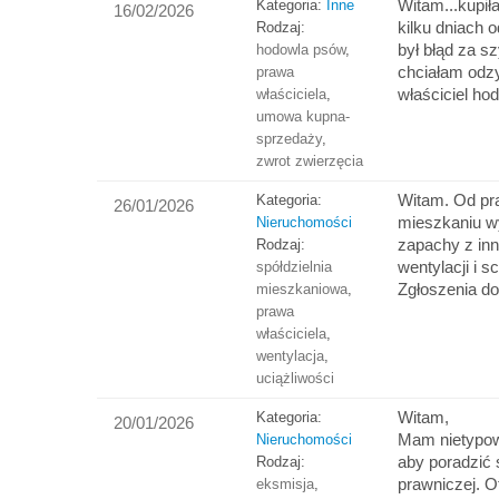
Witam...kupił
Kategoria:
Inne
16/02/2026
kilku dniach 
Rodzaj:
był błąd za s
hodowla psów
,
chciałam odz
prawa
właściciel ho
właściciela
,
umowa kupna-
sprzedaży
,
zwrot zwierzęcia
Witam. Od pra
Kategoria:
26/01/2026
mieszkaniu wy
Nieruchomości
zapachy z in
Rodzaj:
wentylacji i s
spółdzielnia
Zgłoszenia do
mieszkaniowa
,
prawa
właściciela
,
wentylacja
,
uciążliwości
Witam,
Kategoria:
20/01/2026
Mam nietypow
Nieruchomości
aby poradzić 
Rodzaj:
prawniczej. O
eksmisja
,