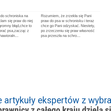
do schroniska na
Rozumiem, że zrzekła się Pani
lam się praw do niej
praw do psa w schronisku i teraz
gromny błąd,chce to
chce go Pani odzyskać. Niestety,
brać psa,zacząc z
po zrzeczeniu się praw własność
ehawioraln…
psa przeszła na schro…
 artykuły ekspertów z wybra
rawnicy z całego kraju dzielą s