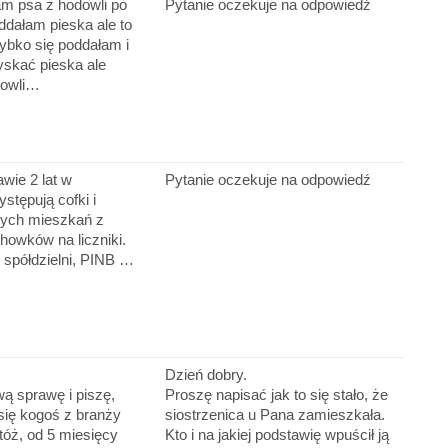
am psa z hodowli po
Pytanie oczekuje na odpowiedź
oddałam pieska ale to
zybko się poddałam i
yskać pieska ale
dowli…
wie 2 lat w
Pytanie oczekuje na odpowiedź
stępują cofki i
nych mieszkań z
chowków na liczniki.
 spółdzielni, PINB …
Dzień dobry.
ą sprawę i piszę,
Proszę napisać jak to się stało, że
się kogoś z branży
siostrzenica u Pana zamieszkała.
tóż, od 5 miesięcy
Kto i na jakiej podstawię wpuścił ją