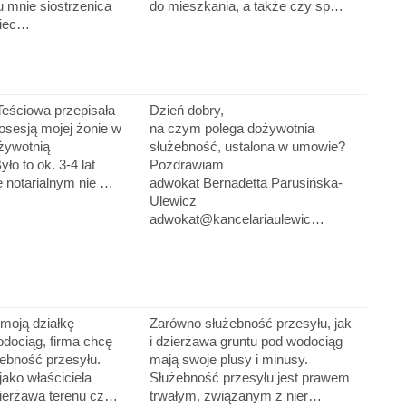
 mnie siostrzenica
do mieszkania, a także czy sp…
ziec…
Teściowa przepisała
Dzień dobry,
osesją mojej żonie w
na czym polega dożywotnia
żywotnią
służebność, ustalona w umowie?
ło to ok. 3-4 lat
Pozdrawiam
 notarialnym nie …
adwokat Bernadetta Parusińska-
Ulewicz
adwokat@kancelariaulewic…
moją działkę
Zarówno służebność przesyłu, jak
dociąg, firma chcę
i dzierżawa gruntu pod wodociąg
ebność przesyłu.
mają swoje plusy i minusy.
jako właściciela
Służebność przesyłu jest prawem
zierżawa terenu cz…
trwałym, związanym z nier…