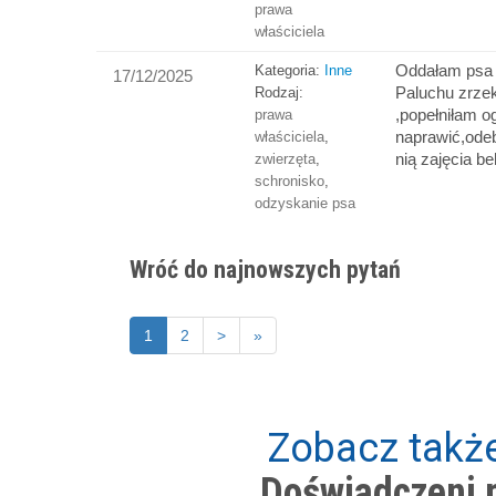
prawa
właściciela
Oddałam psa 
Kategoria:
Inne
17/12/2025
Paluchu zrzek
Rodzaj:
,popełniłam o
prawa
naprawić,ode
właściciela
,
nią zajęcia b
zwierzęta
,
schronisko
,
odzyskanie psa
Wróć do najnowszych pytań
1
2
>
»
Zobacz także
Doświadczeni p