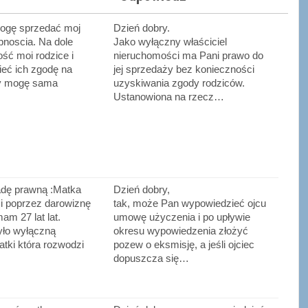
ogę sprzedać moj
Dzień dobry.
bnoscia. Na dole
Jako wyłączny właściciel
ść moi rodzice i
nieruchomości ma Pani prawo do
eć ich zgodę na
jej sprzedaży bez konieczności
zy mogę sama
uzyskiwania zgody rodziców.
Ustanowiona na rzecz…
adę prawną :Matka
Dzień dobry,
i poprzez darowiznę
tak, może Pan wypowiedzieć ojcu
am 27 lat lat.
umowę użyczenia i po upływie
yło wyłączną
okresu wypowiedzenia złożyć
tki która rozwodzi
pozew o eksmisję, a jeśli ojciec
dopuszcza się…