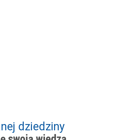
nej dziedziny
ię swoją wiedzą