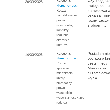
Czy mogę us
Kategoria:
30/03/2026
mojego domu j
Nieruchomości
zameldowana a
Rodzaj:
oskarża mnie
zameldowanie
,
różne rzeczy 
prawa
zrobiłam,…
właściciela
,
konflikty
rodzinne
,
eksmisja
domowa
Posiadam ni
Kategoria:
16/03/2026
obciążoną kr
Nieruchomości
Jestem jedyn
Rodzaj:
Mieszka ze m
sprzedaż
tu zameldowa
mieszkania
,
wypła…
kredyt
hipoteczny
,
prawa
właściciela
,
współzamieszkanie
rodzica