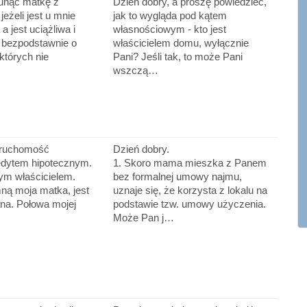
unąć matkę z
Dzień dobry, a proszę powiedzieć,
eżeli jest u mnie
jak to wygląda pod kątem
 jest uciążliwa i
własnościowym - kto jest
 bezpodstawnie o
właścicielem domu, wyłącznie
których nie
Pani? Jeśli tak, to może Pani
wszczą…
eruchomość
Dzień dobry.
edytem hipotecznym.
1. Skoro mama mieszka z Panem
ym właścicielem.
bez formalnej umowy najmu,
ną moja matka, jest
uznaje się, że korzysta z lokalu na
na. Połowa mojej
podstawie tzw. umowy użyczenia.
Może Pan j…