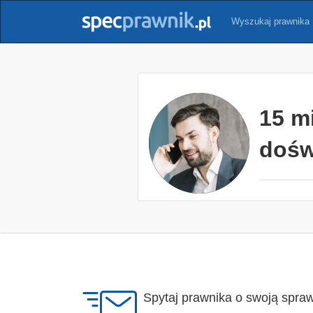
Wyszukaj prawnika
15 m
dośw
Spytaj prawnika o swoją spra