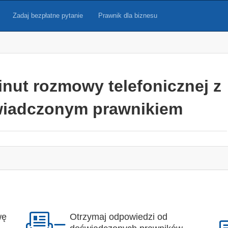
Zadaj bezpłatne pytanie
Prawnik dla biznesu
inut rozmowy telefonicznej z
iadczonym prawnikiem
wę
Otrzymaj odpowiedzi od