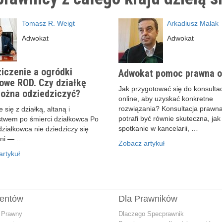
Tomasz R. Weigt
Arkadiusz Malak
Adwokat
Adwokat
iczenie a ogródki
Adwokat pomoc prawna o
owe ROD. Czy działkę
Jak przygotować się do konsultac
ożna odziedziczyć?
online, aby uzyskać konkretne
rozwiązania? Konsultacja prawna
 się z działką, altaną i
potrafi być równie skuteczna, jak
stwem po śmierci działkowca Po
spotkanie w kancelarii, …
działkowca nie dziedziczy się
ani — …
Zobacz artykuł
rtykuł
ientów
Dla Prawników
 Prawny
Dlaczego Specprawnik