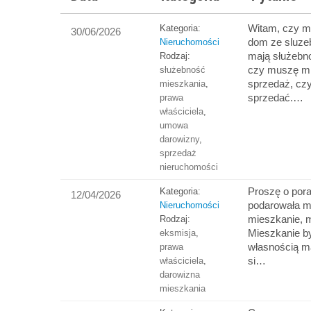
Witam, czy m
Kategoria:
30/06/2026
dom ze sluze
Nieruchomości
mają służebno
Rodzaj:
czy muszę mi
służebność
sprzedaż, c
mieszkania
,
sprzedać.…
prawa
właściciela
,
umowa
darowizny
,
sprzedaż
nieruchomości
Proszę o por
Kategoria:
12/04/2026
podarowała m
Nieruchomości
mieszkanie, m
Rodzaj:
Mieszkanie b
eksmisja
,
własnością ma
prawa
si…
właściciela
,
darowizna
mieszkania