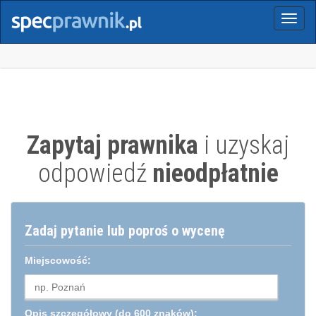
Menu
Zapytaj prawnika
i uzyskaj
odpowiedź
nieodpłatnie
Zadaj pytanie lub poproś o wycenę
Miejscowość:
Opis szczegółowy
(do 600 znaków):