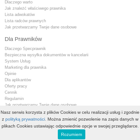
Dlaczego warto
Jak znależć właściwego prawnika
Lista adwokatów
Lista radców prawnych
Jak przetwarzamy Twoje dane osobowe
Dla Prawników
Dlaczego Specprawnik
Bezpieczna wysyłka dokumentów w kancelarii
System Usług
Marketing dla prawnika
Opinie
Dla aplikantów
Oferty pracy
Cennik
Regulamin
Jak przetwarzamy Twoje dane osobowe
Konto premium
Nasz serwis korzysta z plików Cookies w celu realizacji usług i zgodnie
Kontakt dla prawnika
z
polityką prywatności
. Można zmienić pozwolenie na zapis danych w
plikach Cookies ustawiając odpowiednie opcje w swojej przeglądarce.
Copyright © 2013 - 2026
specprawnik.pl
Rozumiem
All Rights Reserved. Wszelkie prawa zastrzeżone.