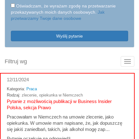
Oświadczam, że wyrażam zgodę na przetwarzanie
przekazywanych moich danych osobowych.
Jak
przetwarzamy Twoje dane osobowe
Wyślij pytanie
Filtruj wg
Poka
filtry
12/11/2024
Kategoria:
Praca
Rodzaj:
zlecenie
,
opiekunka w Niemczech
Pytanie z możliwością publikacji w Business Insider
Polska, sekcja Prawo
Pracowałam w Niemczech na umowie zlecenie, jako
opiekunka. W umowie mam napisane, że, jak dopuszczę
się jakiś zaniedbań, takich, jak alkohol mogę zap…
Pytanie oczekuje na odpowiedź