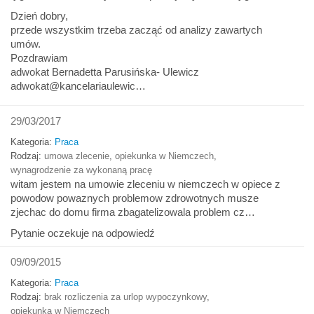
Dzień dobry,
przede wszystkim trzeba zacząć od analizy zawartych
umów.
Pozdrawiam
adwokat Bernadetta Parusińska- Ulewicz
adwokat@kancelariaulewic…
29/03/2017
Kategoria:
Praca
Rodzaj:
umowa zlecenie
,
opiekunka w Niemczech
,
wynagrodzenie za wykonaną pracę
witam jestem na umowie zleceniu w niemczech w opiece z
powodow powaznych problemow zdrowotnych musze
zjechac do domu firma zbagatelizowala problem cz…
Pytanie oczekuje na odpowiedź
09/09/2015
Kategoria:
Praca
Rodzaj:
brak rozliczenia za urlop wypoczynkowy
,
opiekunka w Niemczech