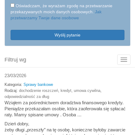
Oświadczam, że wyrażam zgodę na przetwarzanie
przekazywanych moich danych osobowych.
Jak
przetwarzamy Twoje dane osobowe
Wyślij pytanie
Filtruj wg
Poka
filtry
23/03/2026
Kategoria:
Sprawy bankowe
Rodzaj:
dochodzenie roszczeń
,
kredyt
,
umowa cywilna
,
odpowiedzialność za dług
Wziąłem za pośrednictwem doradztwa finansowego kredyty.
Pieniądze przekazałam osobie, która zaoferowała się spłacać
raty. Mamy spisane umowy . Osoba …
Dzień dobry,
żeby długi „przeszły” na tę osobę, konieczne byłoby zawarcie