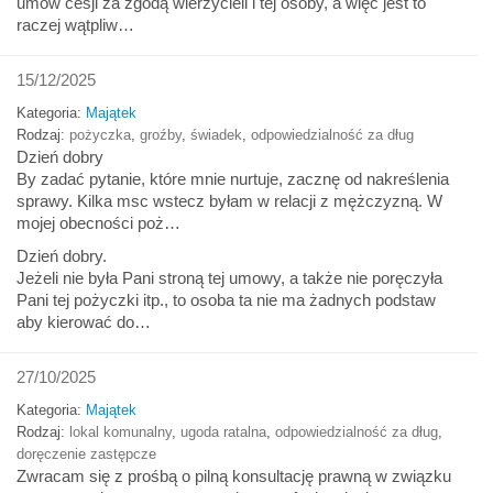
umów cesji za zgodą wierzycieli i tej osoby, a więc jest to
raczej wątpliw…
15/12/2025
Kategoria:
Majątek
Rodzaj:
pożyczka
,
groźby
,
świadek
,
odpowiedzialność za dług
Dzień dobry
By zadać pytanie, które mnie nurtuje, zacznę od nakreślenia
sprawy. Kilka msc wstecz byłam w relacji z mężczyzną. W
mojej obecności poż…
Dzień dobry.
Jeżeli nie była Pani stroną tej umowy, a także nie poręczyła
Pani tej pożyczki itp., to osoba ta nie ma żadnych podstaw
aby kierować do…
27/10/2025
Kategoria:
Majątek
Rodzaj:
lokal komunalny
,
ugoda ratalna
,
odpowiedzialność za dług
,
doręczenie zastępcze
Zwracam się z prośbą o pilną konsultację prawną w związku