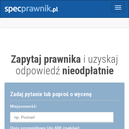
Menu
Zapytaj prawnika
i uzyskaj
odpowiedź
nieodpłatnie
Zadaj pytanie lub poproś o wycenę
Miejscowość:
Opis szczegółowy
(do 600 znaków):