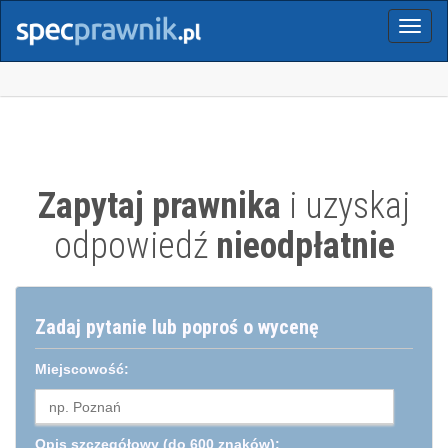
Menu
Zapytaj prawnika
i uzyskaj
odpowiedź
nieodpłatnie
Zadaj pytanie lub poproś o wycenę
Miejscowość:
Opis szczegółowy
(do 600 znaków):