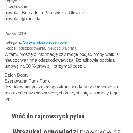
złożyć?
Pozdrawiam
adwokat Bernadetta Parusińska- Ulewicz
adwokat@kancela…
29/03/2019
Kategoria:
Sprawy ubezpieczeniowe
Rodzaj:
odszkodowania
,
nieuczciwa firma
Witam, proszę o informację czy mogę podjąć próby walki z
nieuczciwą firmą odszkodowawczą. Dziadkowie podpisali
umowę na 30 % prowizji, otrzymali odsz…
Dzień Dobry,
Szanowana Pani/ Panie.
Jest to sytuacja często spotykana kiedy przy dochodzeniu
roszczeń odszkodowawczych korzysta się z pomocy tego
typ…
Wróć do najnowszych pytań
Wyszukaj odpowiedzi
prawników na