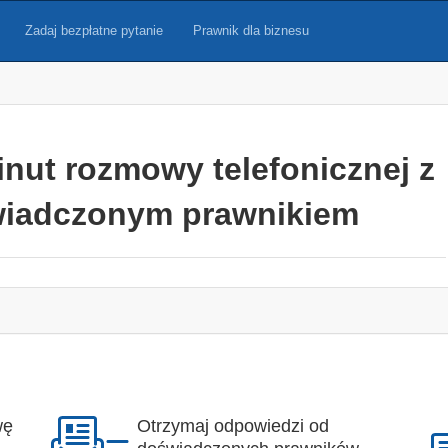
Zadaj bezpłatne pytanie
Prawnik dla biznesu
inut rozmowy telefonicznej z
iadczonym prawnikiem
wę
Otrzymaj odpowiedzi od