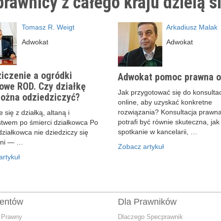
rawnicy z całego kraju dzielą s
Tomasz R. Weigt
Arkadiusz Malak
Adwokat
Adwokat
iczenie a ogródki
Adwokat pomoc prawna o
owe ROD. Czy działkę
Jak przygotować się do konsultac
ożna odziedziczyć?
online, aby uzyskać konkretne
rozwiązania? Konsultacja prawna
 się z działką, altaną i
potrafi być równie skuteczna, jak
stwem po śmierci działkowca Po
spotkanie w kancelarii, …
działkowca nie dziedziczy się
ani — …
Zobacz artykuł
rtykuł
ientów
Dla Prawników
 Prawny
Dlaczego Specprawnik