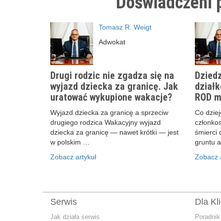
Doświadczeni p
Tomasz R. Weigt
Adwokat
Drugi rodzic nie zgadza się na
Dziedz
wyjazd dziecka za granicę. Jak
działk
uratować wykupione wakacje?
ROD m
Wyjazd dziecka za granicę a sprzeciw
Co dzieje
drugiego rodzica Wakacyjny wyjazd
członko
dziecka za granicę — nawet krótki — jest
śmierci 
w polskim …
gruntu 
Zobacz artykuł
Zobacz a
Serwis
Dla Kl
Jak działa serwis
Poradnik