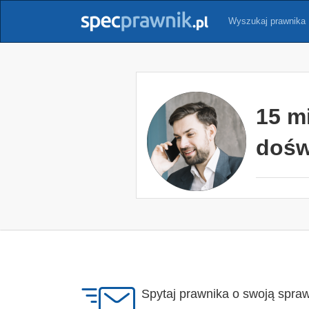
Wyszukaj prawnika
15 m
dośw
Spytaj prawnika o swoją spra