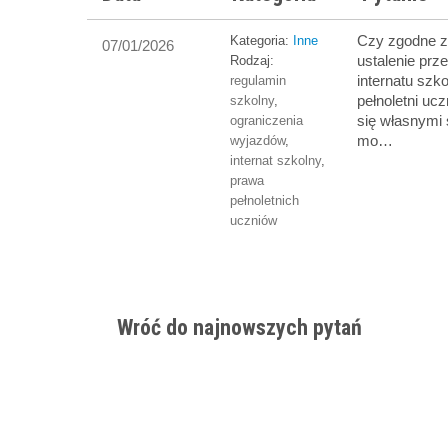
Czy zgodne z
Kategoria:
Inne
07/01/2026
ustalenie prz
Rodzaj:
internatu szko
regulamin
pełnoletni uc
szkolny
,
się własnymi
ograniczenia
mo…
wyjazdów
,
internat szkolny
,
prawa
pełnoletnich
uczniów
Wróć do najnowszych pytań