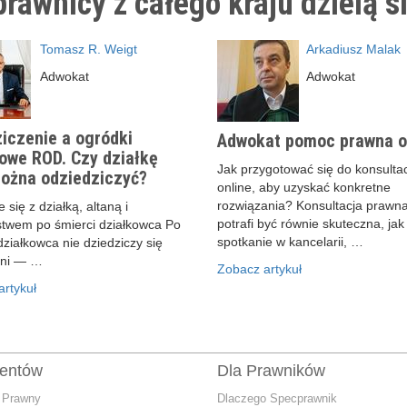
rawnicy z całego kraju dzielą s
Tomasz R. Weigt
Arkadiusz Malak
Adwokat
Adwokat
iczenie a ogródki
Adwokat pomoc prawna o
owe ROD. Czy działkę
Jak przygotować się do konsultac
ożna odziedziczyć?
online, aby uzyskać konkretne
rozwiązania? Konsultacja prawna
 się z działką, altaną i
potrafi być równie skuteczna, jak
stwem po śmierci działkowca Po
spotkanie w kancelarii, …
działkowca nie dziedziczy się
ani — …
Zobacz artykuł
rtykuł
ientów
Dla Prawników
 Prawny
Dlaczego Specprawnik