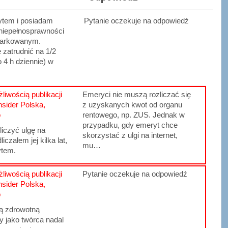
tem i posiadam
Pytanie oczekuje na odpowiedź
 niepełnosprawności
iarkowanym.
 zatrudnić na 1/2
o 4 h dziennie) w
liwością publikacji
Emeryci nie muszą rozliczać się
nsider Polska,
z uzyskanych kwot od organu
o
rentowego, np. ZUS. Jednak w
przypadku, gdy emeryt chce
iczyć ulgę na
skorzystać z ulgi na internet,
liczałem jej kilka lat,
mu…
ytem.
liwością publikacji
Pytanie oczekuje na odpowiedź
nsider Polska,
o
ą zdrowotną
y jako twórca nadal