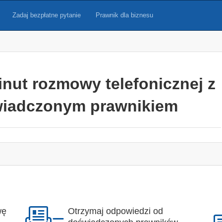
Zadaj bezpłatne pytanie
Prawnik dla biznesu
inut rozmowy telefonicznej z
iadczonym prawnikiem
wę
Otrzymaj odpowiedzi od