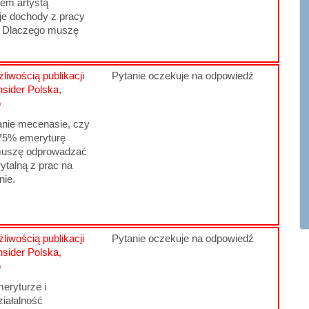
tem artystą
oje dochody z pracy
e. Dlaczego muszę
liwością publikacji
Pytanie oczekuje na odpowiedź
nsider Polska,
o
nie mecenasie, czy
75% emeryturę
 muszę odprowadzać
ytalną z prac na
ie.
liwością publikacji
Pytanie oczekuje na odpowiedź
nsider Polska,
o
eryturze i
ziałalność