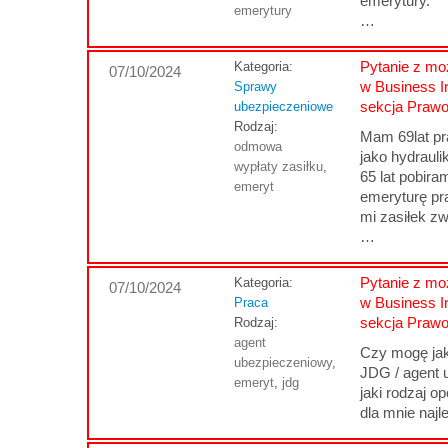
emerytury.
emerytury
…
Pytanie z moż
Kategoria:
07/10/2024
w Business I
Sprawy
sekcja Praw
ubezpieczeniowe
Rodzaj:
Mam 69lat p
odmowa
jako hydraul
wypłaty zasiłku
,
65 lat pobira
emeryt
emeryturę p
mi zasiłek zwo
…
Pytanie z moż
Kategoria:
07/10/2024
w Business I
Praca
sekcja Praw
Rodzaj:
agent
Czy mogę jak
ubezpieczeniowy
,
JDG / agent 
emeryt
,
jdg
jaki rodzaj o
dla mnie najl