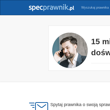
Wyszukaj prawnika
15 m
dośw
Spytaj prawnika o swoją spra