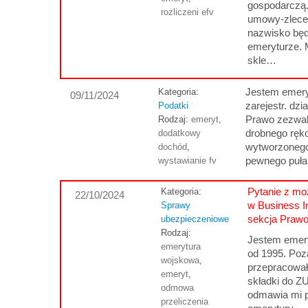
gospodarczą
rozliczeni efv
umowy-zlece
nazwisko będ
emeryturze. 
skle…
Jestem emery
Kategoria:
09/11/2024
zarejestr. dzi
Podatki
Prawo zezwal
Rodzaj:
emeryt
,
drobnego ręko
dodatkowy
wytworzonego
dochód
,
pewnego puł
wystawianie fv
Pytanie z moż
Kategoria:
22/10/2024
w Business I
Sprawy
sekcja Praw
ubezpieczeniowe
Rodzaj:
Jestem eme
emerytura
od 1995. Poz
wojskowa
,
przepracowałe
emeryt
,
składki do Z
odmowa
odmawia mi 
przeliczenia