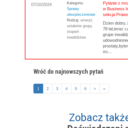
Pytanie z moż
Kategoria:
07/10/2024
w Business I
Sprawy
sekcja Praw
ubezpieczeniowe
Rodzaj:
emeryt
,
Dzien dobry.
ustalenie grupy
,
78 lat,teraz 
stopień
grupe inwali
inwalidztwa
udowodnioneg
prostaty,byle
mi…
Wróć do najnowszych pytań
1
2
3
4
5
6
>
»
Zobacz także