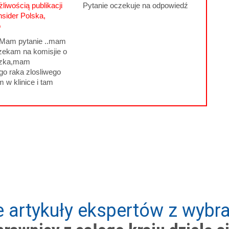
liwością publikacji
Pytanie oczekuje na odpowiedź
nsider Polska,
o
.Mam pytanie ..mam
czekam na komisjie o
dzka,mam
o raka zlosliwego
m w klinice i tam
 artykuły ekspertów z wybra