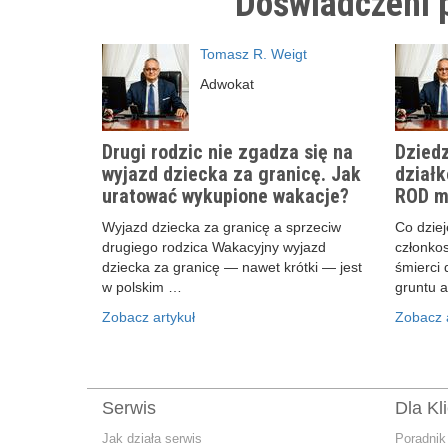
Doświadczeni p
Tomasz R. Weigt
Adwokat
Drugi rodzic nie zgadza się na
Dziedz
wyjazd dziecka za granicę. Jak
działk
uratować wykupione wakacje?
ROD m
Wyjazd dziecka za granicę a sprzeciw
Co dzieje
drugiego rodzica Wakacyjny wyjazd
członko
dziecka za granicę — nawet krótki — jest
śmierci 
w polskim …
gruntu 
Zobacz artykuł
Zobacz a
Serwis
Dla Kl
Jak działa serwis
Poradnik