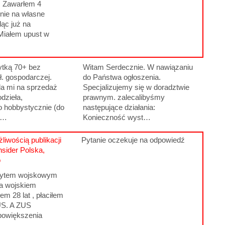
. Zawarłem 4
nie na własne
ąc już na
Miałem upust w
tką 70+ bez
Witam Serdecznie. W nawiązaniu
ał. gospodarczej.
do Państwa ogłoszenia.
a mi na sprzedaż
Specjalizujemy się w doradztwie
dzieła,
prawnym. zalecalibyśmy
 hobbystycznie (do
następujące działania:
a…
Konieczność wyst…
liwością publikacji
Pytanie oczekuje na odpowiedź
nsider Polska,
o
rytem wojskowym
a wojskiem
m 28 lat , płaciłem
US. A ZUS
powiększenia