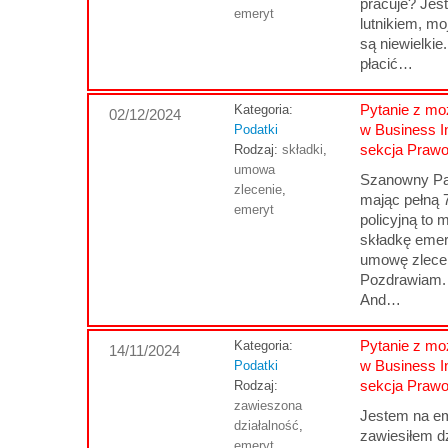
pracuje? Jes
emeryt
lutnikiem, m
są niewielki
płacić…
Pytanie z moż
Kategoria:
02/12/2024
w Business I
Podatki
sekcja Praw
Rodzaj:
składki
,
umowa
Szanowny Pa
zlecenie
,
mając pełną 
emeryt
policyjną to
składkę emer
umowę zlecen
Pozdrawiam.
And…
Pytanie z moż
Kategoria:
14/11/2024
w Business I
Podatki
sekcja Praw
Rodzaj:
zawieszona
Jestem na em
działalność
,
zawiesiłem d
emeryt
,