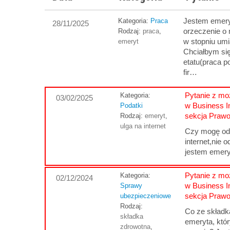
Jestem emery
Kategoria:
Praca
28/11/2025
orzeczenie o
Rodzaj:
praca
,
w stopniu um
emeryt
Chciałbym się
etatu(praca p
fir…
Pytanie z moż
Kategoria:
03/02/2025
w Business I
Podatki
sekcja Praw
Rodzaj:
emeryt
,
ulga na internet
Czy mogę odl
internet,nie od
jestem emer
Pytanie z moż
Kategoria:
02/12/2024
w Business I
Sprawy
sekcja Praw
ubezpieczeniowe
Rodzaj:
Co ze składk
składka
emeryta, któr
zdrowotna
,