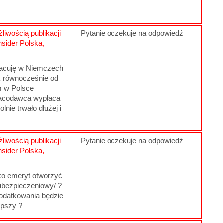
liwością publikacji
Pytanie oczekuje na odpowiedź
nsider Polska,
o
racuję w Niemczech
ik równocześnie od
m w Polsce
racodawca wypłaca
lnie trwało dłużej i
liwością publikacji
Pytanie oczekuje na odpowiedź
nsider Polska,
o
o emeryt otworzyć
ubezpieczeniowy/ ?
podatkowania będzie
epszy ?