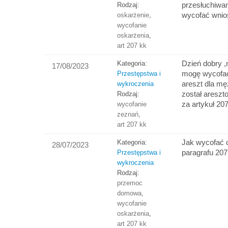
przesłuchiwa
Rodzaj:
wycofać wnio
oskarżenie
,
wycofanie
oskarżenia
,
art 207 kk
Dzień dobry 
Kategoria:
17/08/2023
mogę wycofać 
Przestępstwa i
areszt dla m
wykroczenia
został areszt
Rodzaj:
za artykuł 20
wycofanie
zeznań
,
art 207 kk
Jak wycofać 
Kategoria:
28/07/2023
paragrafu 207
Przestępstwa i
wykroczenia
Rodzaj:
przemoc
domowa
,
wycofanie
oskarżenia
,
art 207 kk