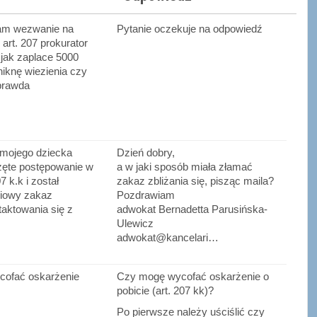
am wezwanie na
Pytanie oczekuje na odpowiedź
 art. 207 prokurator
 jak zaplace 5000
niknę wiezienia czy
prawda
mojego dziecka
Dzień dobry,
zęte postępowanie w
a w jaki sposób miała złamać
7 k.k i został
zakaz zbliżania się, pisząc maila?
iowy zakaz
Pozdrawiam
taktowania się z
adwokat Bernadetta Parusińska-
Ulewicz
adwokat@kancelari…
ofać oskarżenie
Czy mogę wycofać oskarżenie o
pobicie (art. 207 kk)?
Po pierwsze należy uściślić czy