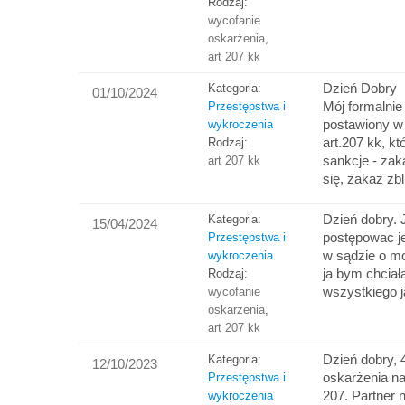
Rodzaj:
wycofanie
oskarżenia
,
art 207 kk
Dzień Dobry
Kategoria:
01/10/2024
Mój formalnie
Przestępstwa i
postawiony w 
wykroczenia
art.207 kk, k
Rodzaj:
sankcje - zak
art 207 kk
się, zakaz z
Dzień dobry.
Kategoria:
15/04/2024
postępowac je
Przestępstwa i
w sądzie o m
wykroczenia
ja bym chciał
Rodzaj:
wszystkiego j
wycofanie
oskarżenia
,
art 207 kk
Dzień dobry, 
Kategoria:
12/10/2023
oskarżenia na
Przestępstwa i
207. Partner n
wykroczenia