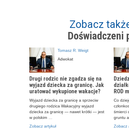
Zobacz także
Doświadczeni p
Tomasz R. Weigt
Adwokat
Drugi rodzic nie zgadza się na
Dziedz
wyjazd dziecka za granicę. Jak
działk
uratować wykupione wakacje?
ROD m
Wyjazd dziecka za granicę a sprzeciw
Co dzieje
drugiego rodzica Wakacyjny wyjazd
członko
dziecka za granicę — nawet krótki — jest
śmierci 
w polskim …
gruntu 
Zobacz artykuł
Zobacz a