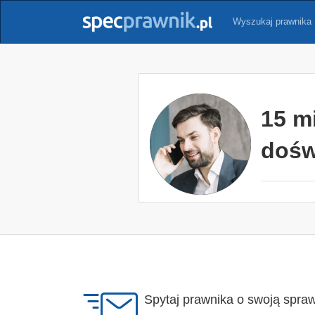
Wyszukaj prawnika
15 m
dośw
Spytaj prawnika o swoją spra