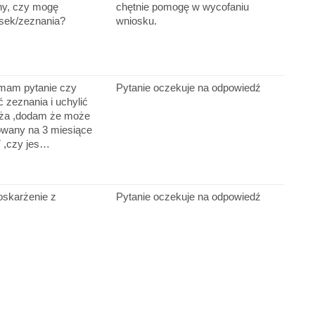
ny, czy mogę
chętnie pomogę w wycofaniu
sek/zeznania?
wniosku.
,mam pytanie czy
Pytanie oczekuje na odpowiedź
zeznania i uchylić
ęża ,dodam że może
owany na 3 miesiące
7 ,czy jes…
oskarżenie z
Pytanie oczekuje na odpowiedź