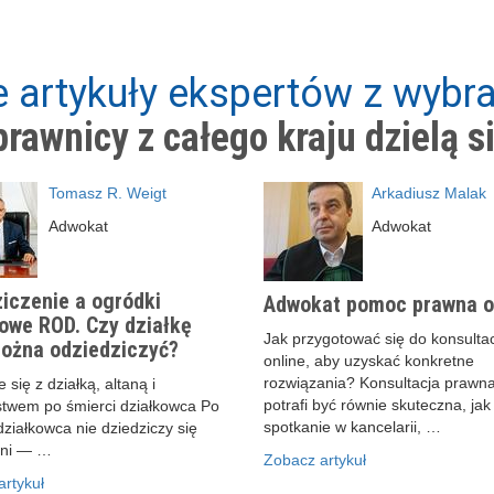
 artykuły ekspertów z wybra
rawnicy z całego kraju dzielą s
Tomasz R. Weigt
Arkadiusz Malak
Adwokat
Adwokat
iczenie a ogródki
Adwokat pomoc prawna o
owe ROD. Czy działkę
Jak przygotować się do konsultac
ożna odziedziczyć?
online, aby uzyskać konkretne
rozwiązania? Konsultacja prawna
 się z działką, altaną i
potrafi być równie skuteczna, jak
stwem po śmierci działkowca Po
spotkanie w kancelarii, …
działkowca nie dziedziczy się
ani — …
Zobacz artykuł
rtykuł