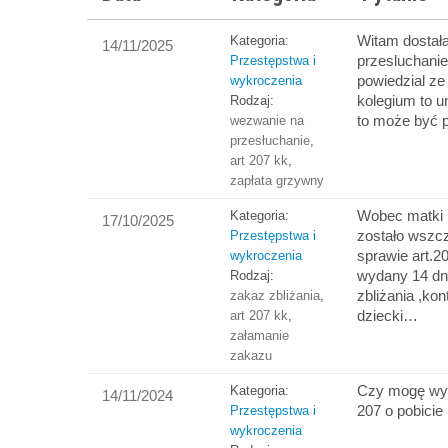
Witam dostał
Kategoria:
14/11/2025
przesluchanie
Przestępstwa i
powiedzial ze
wykroczenia
kolegium to u
Rodzaj:
to może być 
wezwanie na
przesłuchanie
,
art 207 kk
,
zapłata grzywny
Wobec matki 
Kategoria:
17/10/2025
zostało wszc
Przestępstwa i
sprawie art.20
wykroczenia
wydany 14 dn
Rodzaj:
zbliżania ,kon
zakaz zbliżania
,
dziecki…
art 207 kk
,
załamanie
zakazu
Czy mogę wyc
Kategoria:
14/11/2024
207 o pobicie
Przestępstwa i
wykroczenia