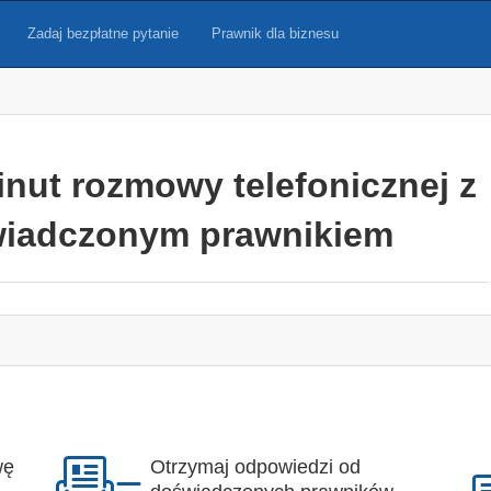
Zadaj bezpłatne pytanie
Prawnik dla biznesu
inut rozmowy telefonicznej z
iadczonym prawnikiem
wę
Otrzymaj odpowiedzi od