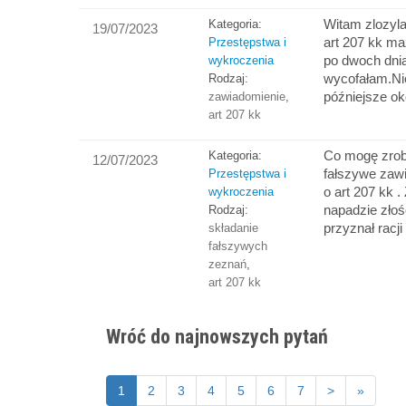
Witam zlozyl
Kategoria:
19/07/2023
art 207 kk ma
Przestępstwa i
po dwoch dni
wykroczenia
wycofałam.Ni
Rodzaj:
późniejsze ok
zawiadomienie
,
art 207 kk
Co mogę zrobi
Kategoria:
12/07/2023
fałszywe zaw
Przestępstwa i
o art 207 kk .
wykroczenia
napadzie złoś
Rodzaj:
przyznał racj
składanie
fałszywych
zeznań
,
art 207 kk
Wróć do najnowszych pytań
1
2
3
4
5
6
7
>
»