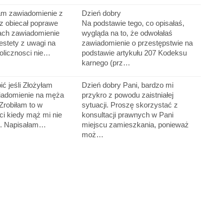
am zawiadomienie z
Dzień dobry
z obiecał poprawe
Na podstawie tego, co opisałaś,
ach zawiadomienie
wygląda na to, że odwołałaś
estety z uwagi na
zawiadomienie o przestępstwie na
olicznosci nie…
podstawie artykułu 207 Kodeksu
karnego (prz…
ć jeśli Złożyłam
Dzień dobry Pani, bardzo mi
iadomienie na męża
przykro z powodu zaistniałej
 Zrobiłam to w
sytuacji. Proszę skorzystać z
ci kiedy mąż mi nie
konsultacji prawnych w Pani
i . Napisałam…
miejscu zamieszkania, ponieważ
moż…