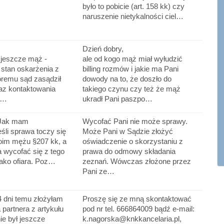
było to pobicie (art. 158 kk) czy
naruszenie nietykalności ciel…
Dzień dobry,
 jeszcze mąż -
ale od kogo mąż miał wyłudzić
stan oskarżenia z
billing rozmów i jakie ma Pani
tóremu sąd zasądził
dowody na to, że doszło do
az kontaktowania
takiego czynu czy też że mąż
bl…
ukradł Pani paszpo…
 Jak mam
Wycofać Pani nie może sprawy.
śli sprawa toczy się
Może Pani w Sądzie złożyć
oim mężu §207 kk, a
oświadczenie o skorzystaniu z
a wycofać się z tego
prawa do odmowy składania
ako ofiara. Poz…
zeznań. Wówczas złożone przez
Pani ze…
4 dni temu złożyłam
Proszę się ze mną skontaktować
 partnera z artykułu
pod nr tel. 666864009 bądź e-mail:
ie był jeszcze
k.nagorska@knkkancelaria.pl,