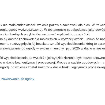
dla małoletnich dzieci i wniosła pozew o zachowek dla nich. W trakci
czenia osoby wydziedziczonej. W testamencie spadkodawca jako powód
 bez konkretnych przykładów zachować wydziedziczonej córki.
ia by dostać zachowek dla małoletnich w wyższej kwocie . Mimo że nad
mentu roztrzygnięcia jej bezskuteczność wydziedziczenia którą to spra
si zawezwanie do ugody w swoim imieniu w lipcu 2025 w dacie wniesi
ść wydziedziczenia da wyrok że jej wydziedziczenie było bezpodstawne 
 w dacie bez legitymacji procesowej. Proces w sadzie ugodowych ma 
godę bo wniosek został złożony w dacie braku legitymacji procesowej
,
zawezwanie do ugody