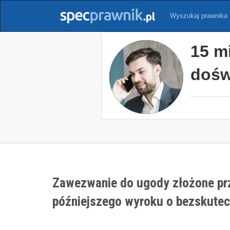
Wyszukaj prawnika
15 m
dośw
Zawezwanie do ugody złożone prz
późniejszego wyroku o bezskutec