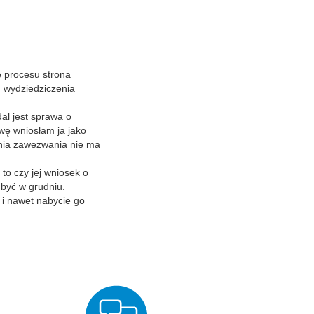
e procesu strona
 wydziedziczenia
al jest sprawa o
wę wniosłam ja jako
enia zawezwania nie ma
to czy jej wniosek o
być w grudniu.
 i nawet nabycie go