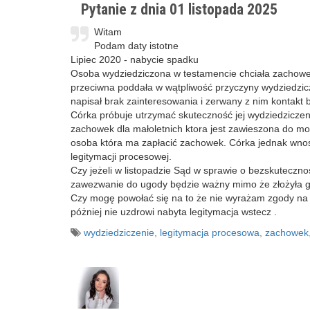
Pytanie z dnia 01 listopada 2025
Witam
Podam daty istotne
Lipiec 2020 - nabycie spadku
Osoba wydziedziczona w testamencie chciała zachowek 
przeciwna poddała w wątpliwość przyczyny wydziedzi
napisał brak zainteresowania i zerwany z nim kontakt
Córka próbuje utrzymać skuteczność jej wydziedziczen
zachowek dla małoletnich ktora jest zawieszona do mo
osoba która ma zapłacić zachowek. Córka jednak wno
legitymacji procesowej.
Czy jeżeli w listopadzie Sąd w sprawie o bezskuteczno
zawezwanie do ugody będzie ważny mimo że złożyła go
Czy mogę powołać się na to że nie wyrażam zgody na u
póżniej nie uzdrowi nabyta legitymacja wstecz .
wydziedziczenie
,
legitymacja procesowa
,
zachowek