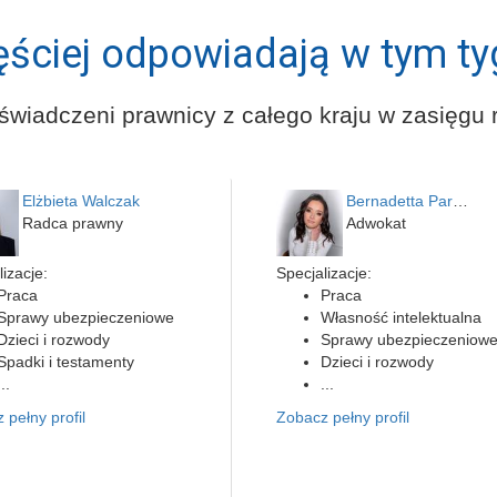
ęściej odpowiadają w tym ty
świadczeni prawnicy z całego kraju w zasięgu r
Elżbieta Walczak
Bernadetta Parusińska- U…
Radca prawny
Adwokat
izacje:
Specjalizacje:
Praca
Praca
Sprawy ubezpieczeniowe
Własność intelektualna
Dzieci i rozwody
Sprawy ubezpieczeniow
Spadki i testamenty
Dzieci i rozwody
...
...
 pełny profil
Zobacz pełny profil