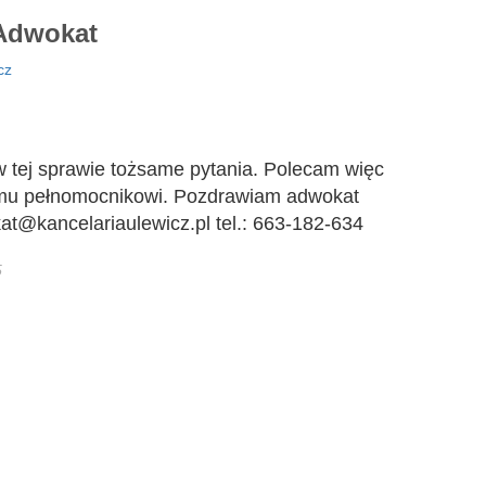
dwokat
cz
w tej sprawie tożsame pytania. Polecam więc
emu pełnomocnikowi. Pozdrawiam adwokat
t@kancelariaulewicz.pl tel.: 663-182-634
5