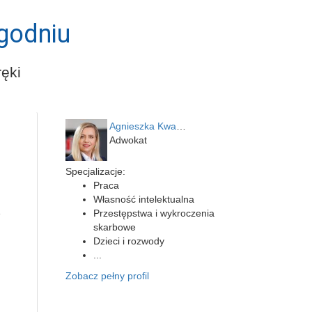
godniu
ęki
Agnieszka Kwapień
Adwokat
Specjalizacje:
Praca
Własność intelektualna
e
Przestępstwa i wykroczenia
skarbowe
Dzieci i rozwody
...
Zobacz pełny profil