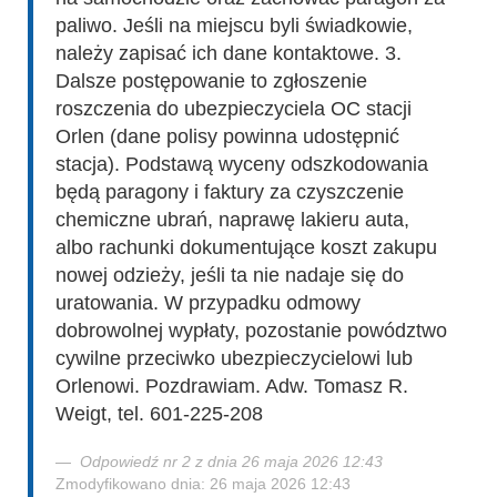
paliwo. Jeśli na miejscu byli świadkowie,
należy zapisać ich dane kontaktowe. 3.
Dalsze postępowanie to zgłoszenie
roszczenia do ubezpieczyciela OC stacji
Orlen (dane polisy powinna udostępnić
stacja). Podstawą wyceny odszkodowania
będą paragony i faktury za czyszczenie
chemiczne ubrań, naprawę lakieru auta,
albo rachunki dokumentujące koszt zakupu
nowej odzieży, jeśli ta nie nadaje się do
uratowania. W przypadku odmowy
dobrowolnej wypłaty, pozostanie powództwo
cywilne przeciwko ubezpieczycielowi lub
Orlenowi. Pozdrawiam. Adw. Tomasz R.
Weigt, tel. 601-225-208
Odpowiedź nr 2 z dnia 26 maja 2026 12:43
Zmodyfikowano dnia: 26 maja 2026 12:43