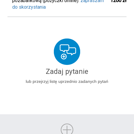
pozabankową (pożyczki online).
zapraszam
1200 zł
do skorzystania
Zadaj pytanie
lub przejrzyj listę uprzednio zadanych pytań