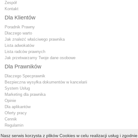
Zespół
Kontakt
Dla Klientów
Poradnik Prawny
Dlaczego warto
Jak znależć właściwego prawnika
Lista adwokatów
Lista radców prawnych
Jak przetwarzamy Twoje dane osobowe
Dla Prawników
Dlaczego Specprawnik
Bezpieczna wysyłka dokumentów w kancelarii
System Usług
Marketing dla prawnika
Opinie
Dla aplikantów
Oferty pracy
Cennik
Regulamin
Jak przetwarzamy Twoje dane osobowe
Nasz serwis korzysta z plików Cookies w celu realizacji usług i zgodnie
Konto premium