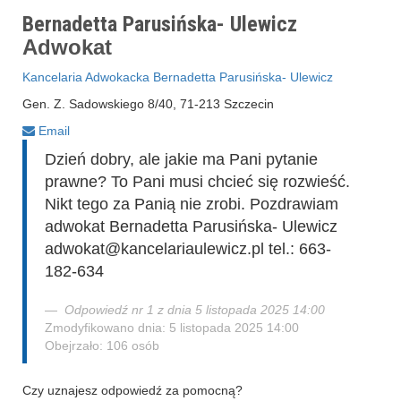
Bernadetta Parusińska- Ulewicz
Adwokat
Kancelaria Adwokacka Bernadetta Parusińska- Ulewicz
Gen. Z. Sadowskiego 8/40, 71-213 Szczecin
Email
Dzień dobry, ale jakie ma Pani pytanie
prawne? To Pani musi chcieć się rozwieść.
Nikt tego za Panią nie zrobi. Pozdrawiam
adwokat Bernadetta Parusińska- Ulewicz
adwokat@kancelariaulewicz.pl tel.: 663-
182-634
Odpowiedź nr 1 z dnia 5 listopada 2025 14:00
Zmodyfikowano dnia: 5 listopada 2025 14:00
Obejrzało: 106 osób
Czy uznajesz odpowiedź za pomocną?