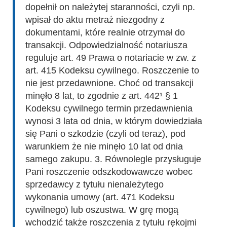
dopełnił on należytej staranności, czyli np.
wpisał do aktu metraż niezgodny z
dokumentami, które realnie otrzymał do
transakcji. Odpowiedzialność notariusza
reguluje art. 49 Prawa o notariacie w zw. z
art. 415 Kodeksu cywilnego. Roszczenie to
nie jest przedawnione. Choć od transakcji
minęło 8 lat, to zgodnie z art. 442¹ § 1
Kodeksu cywilnego termin przedawnienia
wynosi 3 lata od dnia, w którym dowiedziała
się Pani o szkodzie (czyli od teraz), pod
warunkiem że nie minęło 10 lat od dnia
samego zakupu. 3. Równolegle przysługuje
Pani roszczenie odszkodowawcze wobec
sprzedawcy z tytułu nienależytego
wykonania umowy (art. 471 Kodeksu
cywilnego) lub oszustwa. W grę mogą
wchodzić także roszczenia z tytułu rękojmi