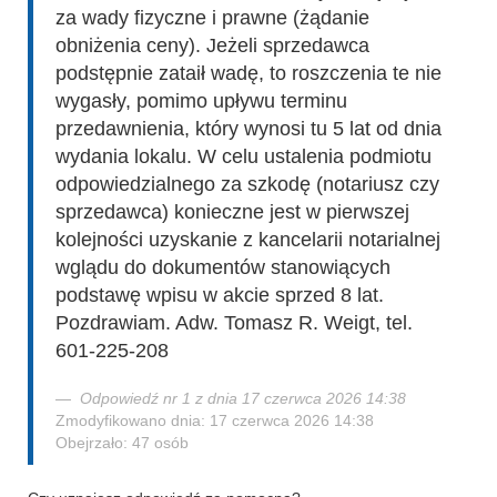
za wady fizyczne i prawne (żądanie
obniżenia ceny). Jeżeli sprzedawca
podstępnie zataił wadę, to roszczenia te nie
wygasły, pomimo upływu terminu
przedawnienia, który wynosi tu 5 lat od dnia
wydania lokalu. W celu ustalenia podmiotu
odpowiedzialnego za szkodę (notariusz czy
sprzedawca) konieczne jest w pierwszej
kolejności uzyskanie z kancelarii notarialnej
wglądu do dokumentów stanowiących
podstawę wpisu w akcie sprzed 8 lat.
Pozdrawiam. Adw. Tomasz R. Weigt, tel.
601-225-208
Odpowiedź nr 1 z dnia 17 czerwca 2026 14:38
Zmodyfikowano dnia: 17 czerwca 2026 14:38
Obejrzało: 47 osób