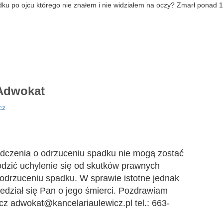
ku po ojcu którego nie znałem i nie widziałem na oczy? Zmarł ponad 1
dwokat
cz
adczenia o odrzuceniu spadku nie mogą zostać
dzić uchylenie się od skutków prawnych
 odrzuceniu spadku. W sprawie istotne jednak
wiedział się Pan o jego śmierci. Pozdrawiam
z adwokat@kancelariaulewicz.pl tel.: 663-