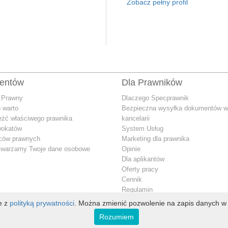
Zobacz pełny profil
ientów
Dla Prawników
 Prawny
Dlaczego Specprawnik
 warto
Bezpieczna wysyłka dokumentów w
eżć właściwego prawnika
kancelarii
wokatów
System Usług
dców prawnych
Marketing dla prawnika
twarzamy Twoje dane osobowe
Opinie
Dla aplikantów
Oferty pracy
Cennik
Regulamin
Jak przetwarzamy Twoje dane oso
ie z
polityką prywatności
. Można zmienić pozwolenie na zapis danych w 
Konto premium
Rozumiem
Kontakt dla prawnika