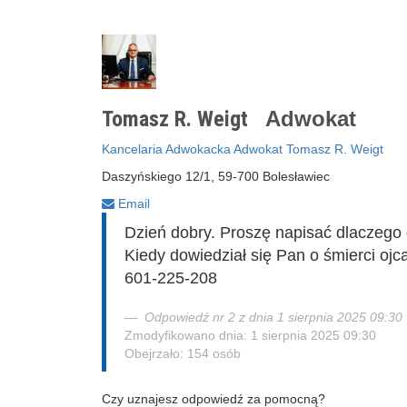
Tomasz R. Weigt
Adwokat
Kancelaria Adwokacka Adwokat Tomasz R. Weigt
Daszyńskiego 12/1, 59-700 Bolesławiec
Email
Dzień dobry. Proszę napisać dlaczego 
Kiedy dowiedział się Pan o śmierci oj
601-225-208
Odpowiedź nr 2 z dnia 1 sierpnia 2025 09:30
Zmodyfikowano dnia: 1 sierpnia 2025 09:30
Obejrzało: 154 osób
Czy uznajesz odpowiedź za pomocną?