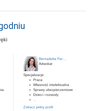
godniu
ęki
Bernadetta Parusińska- U…
Adwokat
Specjalizacje:
Praca
Własność intelektualna
nia
Sprawy ubezpieczeniowe
Dzieci i rozwody
...
Zobacz pełny profil