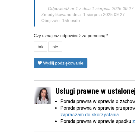
Odpowiedź nr 1 z dnia 1 sierpnia 2025 09:27
Zmodyfikowano dnia: 1 sierpnia 2025 09:27
Obejrzało: 155 osób
Czy uznajesz odpowiedź za pomocną?
tak
nie
Wyślij podziękowanie
Usługi prawne w ustalonej
Porada prawna w sprawie o zacho
Porada prawna w sprawie przeprow
zapraszam do skorzystania
Porada prawna w sprawie spadku
z