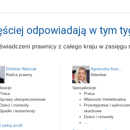
ęściej odpowiadają w tym ty
świadczeni prawnicy z całego kraju w zasięgu r
Elżbieta Walczak
Agnieszka Kwapień
Radca prawny
Adwokat
izacje:
Specjalizacje:
Praca
Praca
Sprawy ubezpieczeniowe
Własność intelektualna
Dzieci i rozwody
Przestępstwa i wykrocze
Spadki i testamenty
skarbowe
...
Dzieci i rozwody
...
 pełny profil