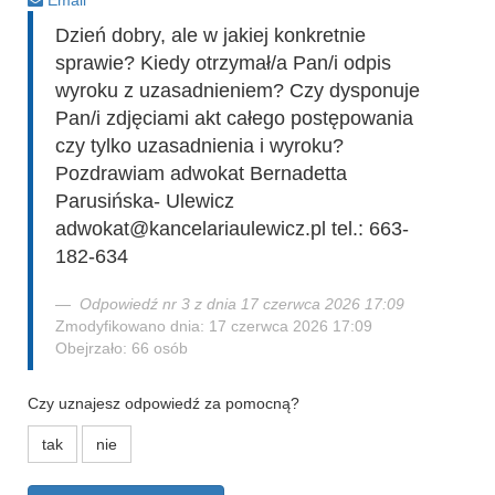
Email
Dzień dobry, ale w jakiej konkretnie
sprawie? Kiedy otrzymał/a Pan/i odpis
wyroku z uzasadnieniem? Czy dysponuje
Pan/i zdjęciami akt całego postępowania
czy tylko uzasadnienia i wyroku?
Pozdrawiam adwokat Bernadetta
Parusińska- Ulewicz
adwokat@kancelariaulewicz.pl tel.: 663-
182-634
Odpowiedź nr 3 z dnia 17 czerwca 2026 17:09
Zmodyfikowano dnia: 17 czerwca 2026 17:09
Obejrzało: 66 osób
Czy uznajesz odpowiedź za pomocną?
tak
nie