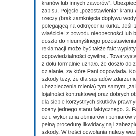
kranów lub innych zaworów”. Ubezpiecz
zapisu. Pojęcie „pozostawienia” kranu 
rzeczy (brak zamknięcia dopływu wody)
polegającą na odkręceniu kurka. Jeśli
właściciel z powodu nieobecności lub 
doszło do nieumyślnego pozostawieni
reklamacji może być także fakt wypłat
odpowiedzialności cywilnej. Towarzys
z dołu formalnie uznało, że doszło do 
działanie, za które Pani odpowiada. K
szkody tezy, że dla sąsiadów zdarzenie
ubezpieczenia mienia) tym samym „zala
lojalności kontraktowej oraz dobrych 
dla siebie korzystnych skutków prawny
oceny jednego stanu faktycznego. 3. 
celu wykonania obmiarów i pomiarów wi
pełną procedurę likwidacyjną i zabezp
szkody. W treści odwołania należy wez