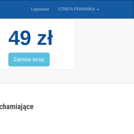
Logowanie
STREFA PRAWNIKA
49 zł
Zamów teraz
uchamiające