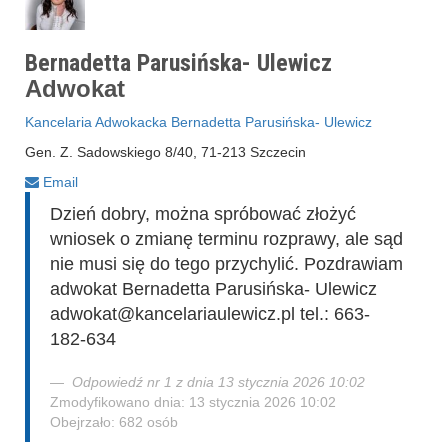
Bernadetta Parusińska- Ulewicz
Adwokat
Kancelaria Adwokacka Bernadetta Parusińska- Ulewicz
Gen. Z. Sadowskiego 8/40, 71-213 Szczecin
Email
Dzień dobry, można spróbować złożyć
wniosek o zmianę terminu rozprawy, ale sąd
nie musi się do tego przychylić. Pozdrawiam
adwokat Bernadetta Parusińska- Ulewicz
adwokat@kancelariaulewicz.pl tel.: 663-
182-634
Odpowiedź nr 1 z dnia 13 stycznia 2026 10:02
Zmodyfikowano dnia: 13 stycznia 2026 10:02
Obejrzało: 682 osób