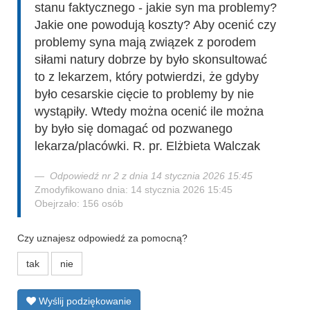
stanu faktycznego - jakie syn ma problemy?
Jakie one powodują koszty? Aby ocenić czy
problemy syna mają związek z porodem
siłami natury dobrze by było skonsultować
to z lekarzem, który potwierdzi, że gdyby
było cesarskie cięcie to problemy by nie
wystąpiły. Wtedy można ocenić ile można
by było się domagać od pozwanego
lekarza/placówki. R. pr. Elżbieta Walczak
Odpowiedź nr 2 z dnia 14 stycznia 2026 15:45
Zmodyfikowano dnia: 14 stycznia 2026 15:45
Obejrzało: 156 osób
Czy uznajesz odpowiedź za pomocną?
tak
nie
Wyślij podziękowanie