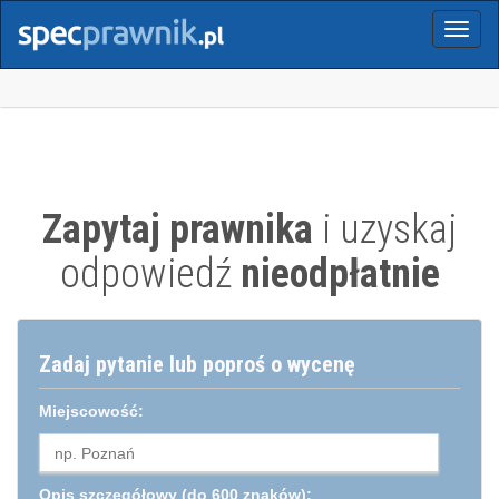
Menu
Zapytaj prawnika
i uzyskaj
odpowiedź
nieodpłatnie
Zadaj pytanie lub poproś o wycenę
Miejscowość:
Opis szczegółowy
(do 600 znaków):