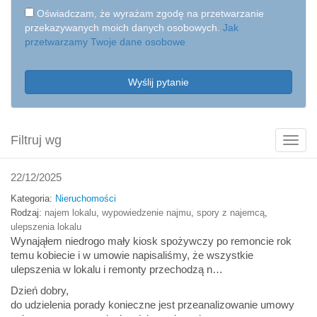
Oświadczam, że wyrażam zgodę na przetwarzanie
przekazywanych moich danych osobowych.
Jak
przetwarzamy Twoje dane osobowe
Wyślij pytanie
Filtruj wg
Poka
filtry
22/12/2025
Kategoria:
Nieruchomości
Rodzaj:
najem lokalu
,
wypowiedzenie najmu
,
spory z najemcą
,
ulepszenia lokalu
Wynająłem niedrogo mały kiosk spożywczy po remoncie rok
temu kobiecie i w umowie napisaliśmy, że wszystkie
ulepszenia w lokalu i remonty przechodzą n…
Dzień dobry,
do udzielenia porady konieczne jest przeanalizowanie umowy