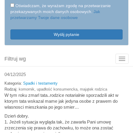
Oświadczam, że wyrażam zgodę na przetwarzanie
przekazywanych moich danych osobowych.
Jak
przetwarzamy Twoje dane osobowe
Wyślij pytanie
Filtruj wg
Poka
filtry
04/12/2025
Kategoria:
Spadki i testamenty
Rodzaj:
komornik
,
upadłość konsumencka
,
majątek rodzica
W tym roku zmarl tata..rodzice notarialnie sporzadzili akt w
ktorym tata wskazal mame jak jedyna osobe z prawem do
wlasnosci mieszkania po jego smier…
Dzień dobry.
1. Jeżeli sytuacja wygląda tak, że zawarła Pani umowę
zrzeczenia się prawa do zachowku, to może ona zostać