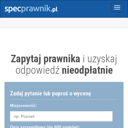
Menu
Zapytaj prawnika
i uzyskaj
odpowiedź
nieodpłatnie
Zadaj pytanie lub poproś o wycenę
Miejscowość:
Opis szczegółowy
(do 600 znaków):