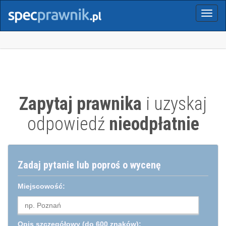
Menu
Zapytaj prawnika
i uzyskaj
odpowiedź
nieodpłatnie
Zadaj pytanie lub poproś o wycenę
Miejscowość:
Opis szczegółowy
(do 600 znaków):