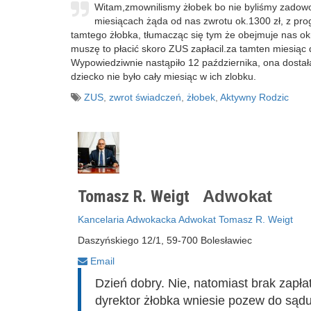
Witam,zmownilismy żłobek bo nie byliśmy zadowol
miesiącach żąda od nas zwrotu ok.1300 zł, z pro
tamtego żłobka, tłumacząc się tym że obejmuje nas o
muszę to płacić skoro ZUS zapłacil.za tamten miesiąc
Wypowiedziwnie nastąpiło 12 października, ona dostała
dziecko nie było cały miesiąc w ich zlobku.
ZUS
,
zwrot świadczeń
,
żłobek
,
Aktywny Rodzic
Tomasz R. Weigt
Adwokat
Kancelaria Adwokacka Adwokat Tomasz R. Weigt
Daszyńskiego 12/1, 59-700 Bolesławiec
Email
Dzień dobry. Nie, natomiast brak zapł
dyrektor żłobka wniesie pozew do sąd