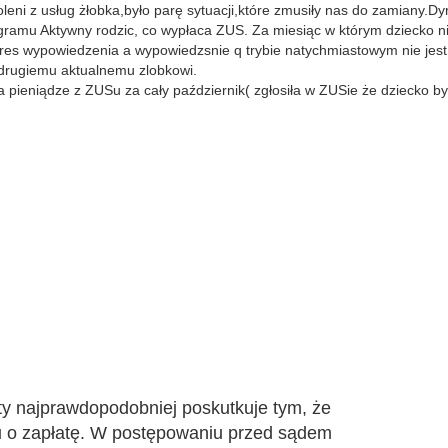
eni z usług żłobka,było parę sytuacji,które zmusiły nas do zamiany.Dy
gramu Aktywny rodzic, co wypłaca ZUS. Za miesiąc w którym dziecko ni
kres wypowiedzenia a wypowiedzsnie q trybie natychmiastowym nie jes
 drugiemu aktualnemu zlobkowi.
 pieniądze z ZUSu za cały październik( zgłosiła w ZUSie że dziecko by
aty najprawdopodobniej poskutkuje tym, że
u o zapłatę. W postępowaniu przed sądem