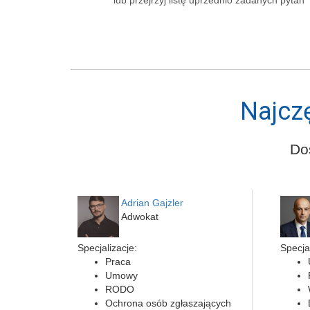
lub przejrzyj listę uprzednio zadanych pytań
Najcz
Do
Adrian Gajzler
Adwokat
Specjalizacje:
Specjal
Praca
Umowy
RODO
Ochrona osób zgłaszających