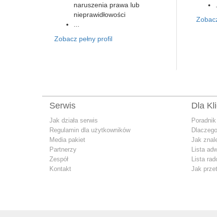
naruszenia prawa lub
nieprawidłowości
Zobacz
...
Zobacz pełny profil
Serwis
Dla Kl
Jak działa serwis
Poradnik
Regulamin dla użytkowników
Dlaczego
Media pakiet
Jak znal
Partnerzy
Lista ad
Zespół
Lista ra
Kontakt
Jak prze