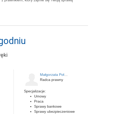
z prawnikiem, który zajmie się Twoją sprawą
godniu
ęki
Małgorzata Połubińska - …
Radca prawny
Specjalizacje:
Umowy
e
Praca
Sprawy bankowe
Sprawy ubezpieczeniowe