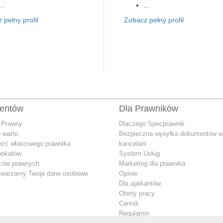
...
...
 pełny profil
Zobacz pełny profil
ientów
Dla Prawników
 Prawny
Dlaczego Specprawnik
 warto
Bezpieczna wysyłka dokumentów w
eżć właściwego prawnika
kancelarii
wokatów
System Usług
dców prawnych
Marketing dla prawnika
twarzamy Twoje dane osobowe
Opinie
Dla aplikantów
Oferty pracy
Cennik
Regulamin