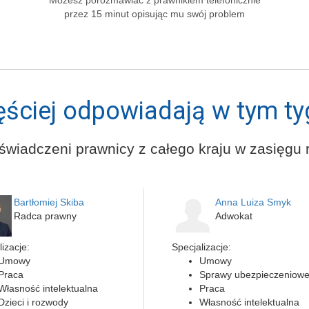
Możesz porozmawiać z prawnikiem telefonicznie
przez 15 minut opisując mu swój problem
ęściej odpowiadają w tym ty
świadczeni prawnicy z całego kraju w zasięgu r
Bartłomiej Skiba
Anna Luiza Smyk
Radca prawny
Adwokat
izacje:
Specjalizacje:
Umowy
Umowy
Praca
Sprawy ubezpieczeniow
Własność intelektualna
Praca
Dzieci i rozwody
Własność intelektualna