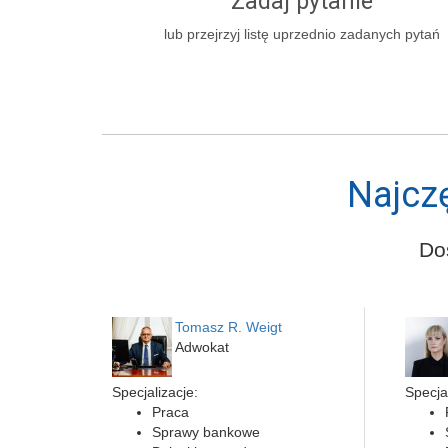
Zadaj pytanie
lub przejrzyj listę uprzednio zadanych pytań
Najcz
Do
Tomasz R. Weigt
Adwokat
Specjalizacje:
Specjal
Praca
Sprawy bankowe