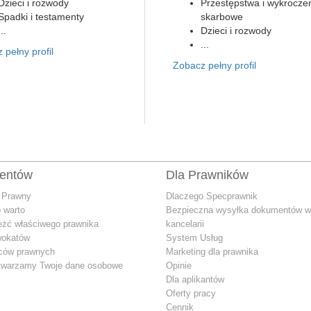
Dzieci i rozwody
Przestępstwa i wykrocze
Spadki i testamenty
skarbowe
...
Dzieci i rozwody
...
 pełny profil
Zobacz pełny profil
ientów
Dla Prawników
 Prawny
Dlaczego Specprawnik
 warto
Bezpieczna wysyłka dokumentów w
eżć właściwego prawnika
kancelarii
wokatów
System Usług
dców prawnych
Marketing dla prawnika
twarzamy Twoje dane osobowe
Opinie
Dla aplikantów
Oferty pracy
Cennik