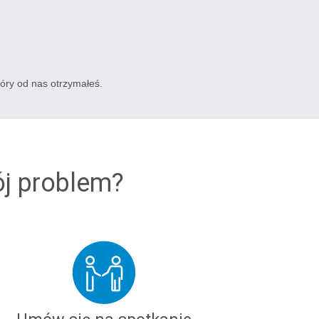
tóry od nas otrzymałeś.
ój problem?