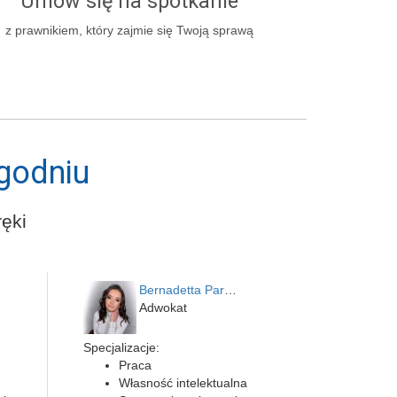
Umów się na spotkanie
z prawnikiem, który zajmie się Twoją sprawą
godniu
ęki
Bernadetta Parusińska- U…
Adwokat
Specjalizacje:
Praca
Własność intelektualna