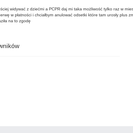
ęściej widywać z dziećmi a PCPR daj mi taka możliwość tylko raz w mi
erwę w płatności i chciałbym anulować odsetki które tam urosły plus zm
ziła na to zgodę
awników