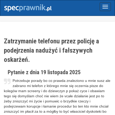
Menu
Zatrzymanie telefonu przez policję a
podejrzenia nadużyć i fałszywych
oskarżeń.
Pytanie z dnia 19 listopada 2025
Potrzebuje porady bo co prawda znaleziono u mnie susz ale
zabrano mi telefon z którego mnie się oczernia pisze do
kolegów mam screeny i do dziewczyn p pokaż cyce i obawiam
tego się domyślam choć nie wiem że vcałe działanie jest po to
żeby zniszczyć mi życie i pomuwic o brzydkie rzeczy i
podejrzewam korupcje i łamanie procedur bo ten kto mnie chciał
zniszczyć im płacił za to a mógłby to być własciciel dyskoteki bo