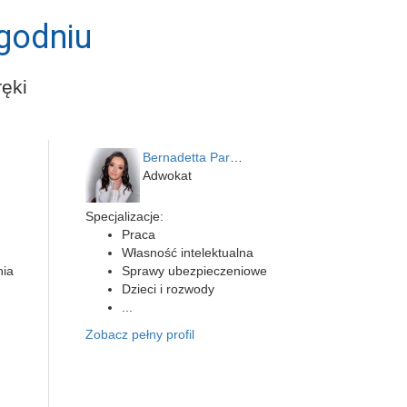
godniu
ęki
Bernadetta Parusińska- U…
Adwokat
Specjalizacje:
Praca
Własność intelektualna
nia
Sprawy ubezpieczeniowe
Dzieci i rozwody
...
Zobacz pełny profil