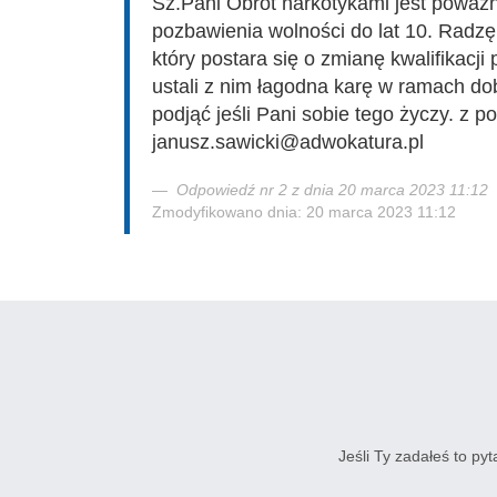
Sz.Pani Obrót narkotykami jest powa
pozbawienia wolności do lat 10. Radzę
który postara się o zmianę kwalifikacj
ustali z nim łagodna karę w ramach do
podjąć jeśli Pani sobie tego życzy. z
janusz.sawicki@adwokatura.pl
Odpowiedź nr 2 z dnia 20 marca 2023 11:12
Zmodyfikowano dnia: 20 marca 2023 11:12
Jeśli Ty zadałeś to py