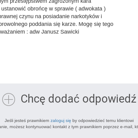
żnym przestępstwem zagrożonym kara
 ustanowić obrońcę w sprawie ( adwokata )
i prawnej czynu na posiadanie narkotyków i
browolnego poddania się karze. Mogę się tego
 poważaniem : adw Janusz Sawicki
Chcę dodać odpowiedź
Jeśli jesteś prawnikiem
zaloguj się
by odpowiedzieć temu klientowi
tanie, możesz kontynuować kontakt z tym prawnikiem poprzez e-mail, k