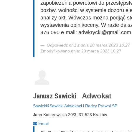
zapobieżenia powrotowi do przestępst
pozbw. wolności w systemie dozoru e
analizy akt. Wówczas można podjąć s
wystawienia opinii/oceny. W razie dal
976 090 e-mail: adwkrycki@gmail.com
Odpowiedź nr 1 z dnia 20 marca 2023 10:27
Zmodyfikowano dnia: 20 marca 2023 10:27
Janusz Sawicki
Adwokat
Sawicki&Sawicki Adwokaci i Radcy Prawni SP
Jana Kasprowicza 20/3, 31-523 Kraków
Email