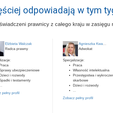
ęściej odpowiadają w tym ty
świadczeni prawnicy z całego kraju w zasięgu r
Elżbieta Walczak
Agnieszka Kwapień
Radca prawny
Adwokat
izacje:
Specjalizacje:
Praca
Praca
Sprawy ubezpieczeniowe
Własność intelektualna
Dzieci i rozwody
Przestępstwa i wykrocze
Spadki i testamenty
skarbowe
...
Dzieci i rozwody
...
 pełny profil
Zobacz pełny profil