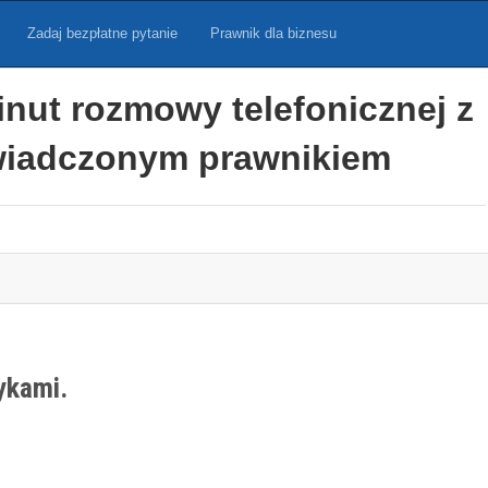
Zadaj bezpłatne pytanie
Prawnik dla biznesu
inut rozmowy telefonicznej z
iadczonym prawnikiem
ykami.