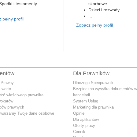
Spadki i testamenty
skarbowe
...
Dzieci i rozwody
...
 pełny profil
Zobacz pełny profil
ientów
Dla Prawników
 Prawny
Dlaczego Specprawnik
 warto
Bezpieczna wysyłka dokumentów w
eżć właściwego prawnika
kancelarii
wokatów
System Usług
dców prawnych
Marketing dla prawnika
twarzamy Twoje dane osobowe
Opinie
Dla aplikantów
Oferty pracy
Cennik