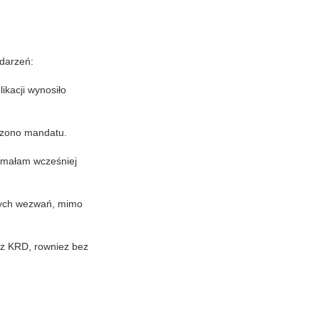
zdarzeń:
ikacji wynosiło
ęczono mandatu.
zymałam wcześniej
zych wezwań, mimo
ez KRD, rowniez bez