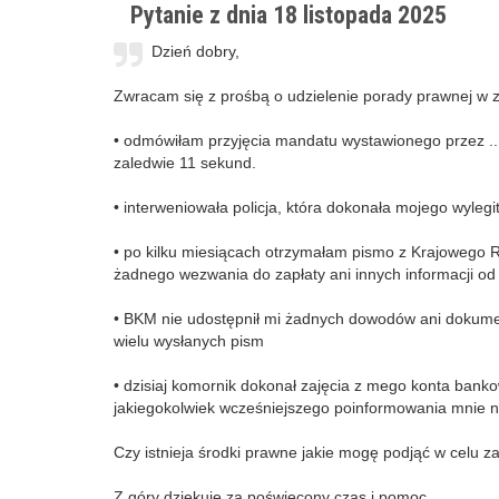
Pytanie z dnia 18 listopada 2025
Dzień dobry,
Zwracam się z prośbą o udzielenie porady prawnej w zw
• odmówiłam przyjęcia mandatu wystawionego przez ....
zaledwie 11 sekund.
• interweniowała policja, która dokonała mojego wyle
• po kilku miesiącach otrzymałam pismo z Krajowego 
żadnego wezwania do zapłaty ani innych informacji od 
• BKM nie udostępnił mi żadnych dowodów ani dokume
wielu wysłanych pism
• dzisiaj komornik dokonał zajęcia z mego konta ban
jakiegokolwiek wcześniejszego poinformowania mnie na
Czy istnieja środki prawne jakie mogę podjąć w celu 
Z góry dziękuję za poświęcony czas i pomoc.