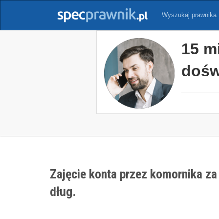
Wyszukaj prawnika
15 m
dośw
Zajęcie konta przez komornika z
dług.