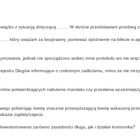
iązku z sytuacją dotyczącą ......... W skrócie przedstawiam przebieg 
...., który uważam za bezprawny, ponieważ opóźnienie na bilecie w apl
gitymowania, jednak nie sporządzono wobec mnie protokołu ani nie wr
Rejestru Długów informujące o rzekomym zadłużeniu, mimo że nie otr
.
ntów potwierdzających nałożenie mandatu czy przesłania wcześniejs
kowego pobierając kwotę znacznie przewyższającą kwotę wskazaną prz
kazie zaplaty/zajeciu
zakwestionowania zarówno zasadności długu, jak i działań komornika?