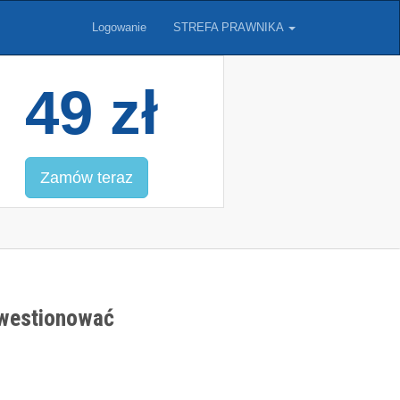
Logowanie
STREFA PRAWNIKA
49 zł
Zamów teraz
kwestionować