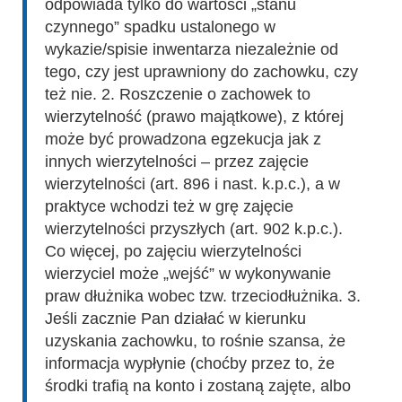
odpowiada tylko do wartości „stanu
czynnego” spadku ustalonego w
wykazie/spisie inwentarza niezależnie od
tego, czy jest uprawniony do zachowku, czy
też nie. 2. Roszczenie o zachowek to
wierzytelność (prawo majątkowe), z której
może być prowadzona egzekucja jak z
innych wierzytelności – przez zajęcie
wierzytelności (art. 896 i nast. k.p.c.), a w
praktyce wchodzi też w grę zajęcie
wierzytelności przyszłych (art. 902 k.p.c.).
Co więcej, po zajęciu wierzytelności
wierzyciel może „wejść” w wykonywanie
praw dłużnika wobec tzw. trzeciodłużnika. 3.
Jeśli zacznie Pan działać w kierunku
uzyskania zachowku, to rośnie szansa, że
informacja wypłynie (choćby przez to, że
środki trafią na konto i zostaną zajęte, albo