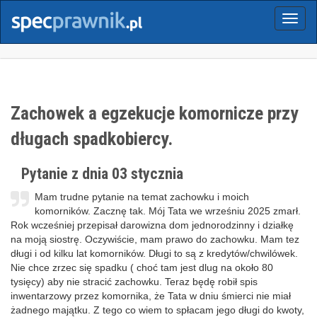
Menu
Zachowek a egzekucje komornicze przy
długach spadkobiercy.
Pytanie z dnia 03 stycznia
Mam trudne pytanie na temat zachowku i moich
komorników. Zacznę tak. Mój Tata we wrześniu 2025 zmarł.
Rok wcześniej przepisał darowizna dom jednorodzinny i działkę
na moją siostrę. Oczywiście, mam prawo do zachowku. Mam tez
długi i od kilku lat komorników. Długi to są z kredytów/chwilówek.
Nie chce zrzec się spadku ( choć tam jest dlug na około 80
tysięcy) aby nie stracić zachowku. Teraz będę robił spis
inwentarzowy przez komornika, że Tata w dniu śmierci nie miał
żadnego majątku. Z tego co wiem to spłacam jego długi do kwoty,