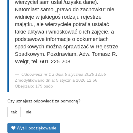
wierzyciel sam ustali/uzyska dane).
Natomiast samo „prawo do zachowku” nie
widnieje w jakiegoś rodzaju rejestrze
majątku, ale wierzyciele potrafią ustalać
takie aktywa i wnioskować o ich zajęcie, a
podstawowe informacje o dokumentach
spadkowych można sprawdzać w Rejestrze
Spadkowym. Pozdrawiam. Adw. Tomasz R.
Weigt, tel. 601-225-208
Odpowiedź nr 1 z dnia 5 stycznia 2026 12:56
Zmodyfikowano dnia: 5 stycznia 2026 12:56
Obejrzało: 179 osób
Czy uznajesz odpowiedź za pomocną?
tak
nie
Wyślij podziękowanie