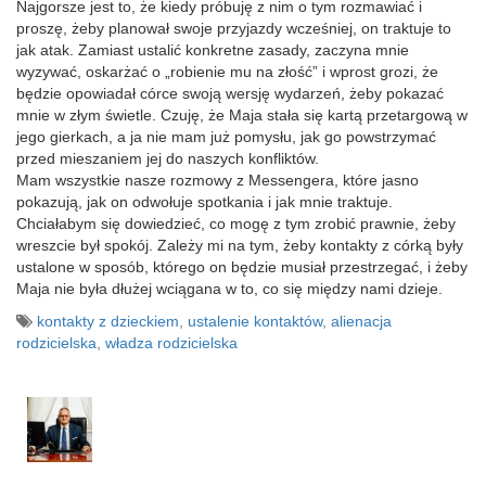
​Najgorsze jest to, że kiedy próbuję z nim o tym rozmawiać i
proszę, żeby planował swoje przyjazdy wcześniej, on traktuje to
jak atak. Zamiast ustalić konkretne zasady, zaczyna mnie
wyzywać, oskarżać o „robienie mu na złość” i wprost grozi, że
będzie opowiadał córce swoją wersję wydarzeń, żeby pokazać
mnie w złym świetle. Czuję, że Maja stała się kartą przetargową w
jego gierkach, a ja nie mam już pomysłu, jak go powstrzymać
przed mieszaniem jej do naszych konfliktów.
​Mam wszystkie nasze rozmowy z Messengera, które jasno
pokazują, jak on odwołuje spotkania i jak mnie traktuje.
Chciałabym się dowiedzieć, co mogę z tym zrobić prawnie, żeby
wreszcie był spokój. Zależy mi na tym, żeby kontakty z córką były
ustalone w sposób, którego on będzie musiał przestrzegać, i żeby
Maja nie była dłużej wciągana w to, co się między nami dzieje.
kontakty z dzieckiem
,
ustalenie kontaktów
,
alienacja
rodzicielska
,
władza rodzicielska