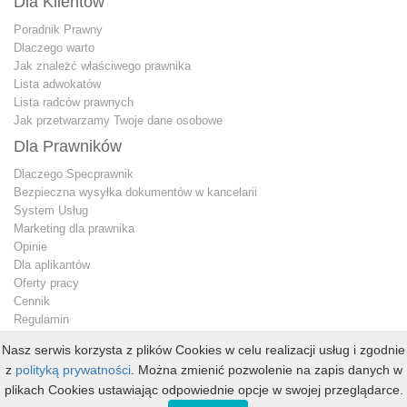
Dla Klientów
Poradnik Prawny
Dlaczego warto
Jak znależć właściwego prawnika
Lista adwokatów
Lista radców prawnych
Jak przetwarzamy Twoje dane osobowe
Dla Prawników
Dlaczego Specprawnik
Bezpieczna wysyłka dokumentów w kancelarii
System Usług
Marketing dla prawnika
Opinie
Dla aplikantów
Oferty pracy
Cennik
Regulamin
Jak przetwarzamy Twoje dane osobowe
Nasz serwis korzysta z plików Cookies w celu realizacji usług i zgodnie
Konto premium
z
polityką prywatności
. Można zmienić pozwolenie na zapis danych w
Kontakt dla prawnika
plikach Cookies ustawiając odpowiednie opcje w swojej przeglądarce.