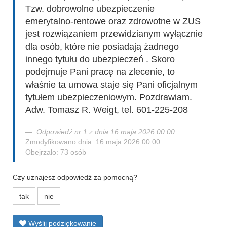
Tzw. dobrowolne ubezpieczenie
emerytalno-rentowe oraz zdrowotne w ZUS
jest rozwiązaniem przewidzianym wyłącznie
dla osób, które nie posiadają żadnego
innego tytułu do ubezpieczeń . Skoro
podejmuje Pani pracę na zlecenie, to
właśnie ta umowa staje się Pani oficjalnym
tytułem ubezpieczeniowym. Pozdrawiam.
Adw. Tomasz R. Weigt, tel. 601-225-208
Odpowiedź nr 1 z dnia 16 maja 2026 00:00
Zmodyfikowano dnia: 16 maja 2026 00:00
Obejrzało: 73 osób
Czy uznajesz odpowiedź za pomocną?
tak
nie
Wyślij podziękowanie