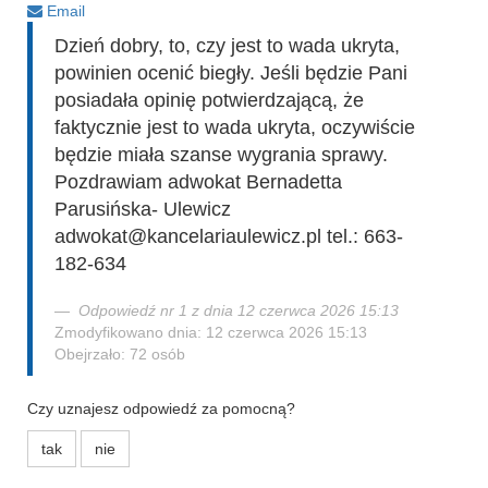
Email
Dzień dobry, to, czy jest to wada ukryta,
powinien ocenić biegły. Jeśli będzie Pani
posiadała opinię potwierdzającą, że
faktycznie jest to wada ukryta, oczywiście
będzie miała szanse wygrania sprawy.
Pozdrawiam adwokat Bernadetta
Parusińska- Ulewicz
adwokat@kancelariaulewicz.pl tel.: 663-
182-634
Odpowiedź nr 1 z dnia 12 czerwca 2026 15:13
Zmodyfikowano dnia: 12 czerwca 2026 15:13
Obejrzało: 72 osób
Czy uznajesz odpowiedź za pomocną?
tak
nie