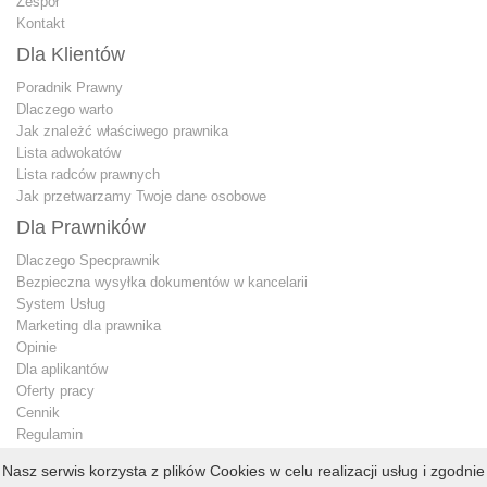
Zespół
Kontakt
Dla Klientów
Poradnik Prawny
Dlaczego warto
Jak znależć właściwego prawnika
Lista adwokatów
Lista radców prawnych
Jak przetwarzamy Twoje dane osobowe
Dla Prawników
Dlaczego Specprawnik
Bezpieczna wysyłka dokumentów w kancelarii
System Usług
Marketing dla prawnika
Opinie
Dla aplikantów
Oferty pracy
Cennik
Regulamin
Jak przetwarzamy Twoje dane osobowe
Nasz serwis korzysta z plików Cookies w celu realizacji usług i zgodnie
Konto premium