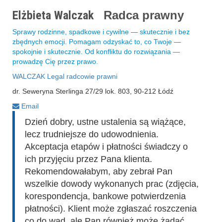
Elżbieta Walczak
Radca prawny
Sprawy rodzinne, spadkowe i cywilne — skutecznie i bez
zbędnych emocji. Pomagam odzyskać to, co Twoje —
spokojnie i skutecznie. Od konfliktu do rozwiązania —
prowadzę Cię przez prawo.
WALCZAK Legal radcowie prawni
dr. Seweryna Sterlinga 27/29 lok. 803, 90-212 Łódź
Email
Dzień dobry, ustne ustalenia są wiążące,
lecz trudniejsze do udowodnienia.
Akceptacja etapów i płatności świadczy o
ich przyjęciu przez Pana klienta.
Rekomendowałabym, aby zebrał Pan
wszelkie dowody wykonanych prac (zdjęcia,
korespondencja, bankowe potwierdzenia
płatności). Klient może zgłaszać roszczenia
co do wad, ale Pan również może żądać