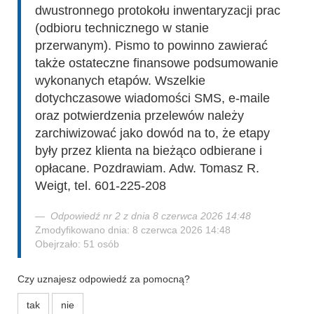
dwustronnego protokołu inwentaryzacji prac
(odbioru technicznego w stanie
przerwanym). Pismo to powinno zawierać
także ostateczne finansowe podsumowanie
wykonanych etapów. Wszelkie
dotychczasowe wiadomości SMS, e-maile
oraz potwierdzenia przelewów należy
zarchiwizować jako dowód na to, że etapy
były przez klienta na bieżąco odbierane i
opłacane. Pozdrawiam. Adw. Tomasz R.
Weigt, tel. 601-225-208
Odpowiedź nr 2 z dnia 8 czerwca 2026 14:48
Zmodyfikowano dnia: 8 czerwca 2026 14:48
Obejrzało: 51 osób
Czy uznajesz odpowiedź za pomocną?
tak
nie