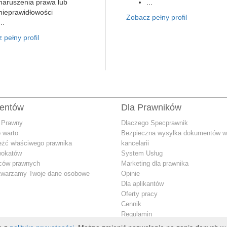
naruszenia prawa lub
...
nieprawidłowości
Zobacz pełny profil
...
 pełny profil
ientów
Dla Prawników
 Prawny
Dlaczego Specprawnik
 warto
Bezpieczna wysyłka dokumentów w
eżć właściwego prawnika
kancelarii
wokatów
System Usług
dców prawnych
Marketing dla prawnika
twarzamy Twoje dane osobowe
Opinie
Dla aplikantów
Oferty pracy
Cennik
Regulamin
Jak przetwarzamy Twoje dane oso