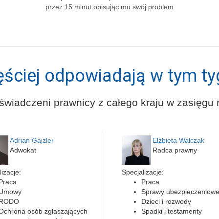
przez 15 minut opisując mu swój problem
ęściej odpowiadają w tym ty
świadczeni prawnicy z całego kraju w zasięgu r
Adrian Gajzler
Elżbieta Walczak
Adwokat
Radca prawny
izacje:
Specjalizacje:
Praca
Praca
Umowy
Sprawy ubezpieczeniow
RODO
Dzieci i rozwody
Ochrona osób zgłaszających
Spadki i testamenty