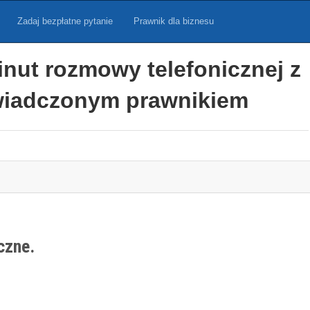
Zadaj bezpłatne pytanie
Prawnik dla biznesu
inut rozmowy telefonicznej z
iadczonym prawnikiem
czne.