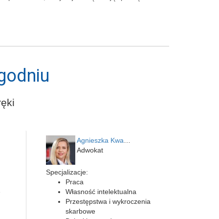
godniu
ęki
Agnieszka Kwapień
Adwokat
Specjalizacje:
Praca
e
Własność intelektualna
Przestępstwa i wykroczenia
skarbowe