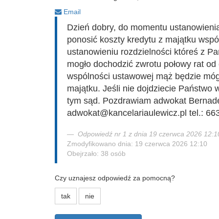
Email
Dzień dobry, do momentu ustanowienia
ponosić koszty kredytu z majątku wspó
ustanowieniu rozdzielności któreś z Pa
mogło dochodzić zwrotu połowy rat od 
wspólności ustawowej mąż będzie móg
majątku. Jeśli nie dojdziecie Państwo 
tym sąd. Pozdrawiam adwokat Bernade
adwokat@kancelariaulewicz.pl tel.: 66
Odpowiedź nr 1 z dnia 19 czerwca 2026 12:1
Zmodyfikowano dnia: 19 czerwca 2026 12:10
Obejrzało: 38 osób
Czy uznajesz odpowiedź za pomocną?
tak
nie