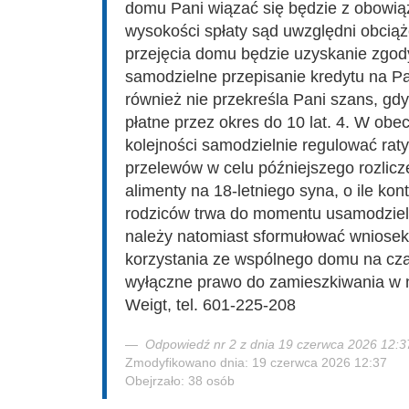
domu Pani wiązać się będzie z obowiąz
wysokości spłaty sąd uwzględni obcią
przejęcia domu będzie uzyskanie zgod
samodzielne przepisanie kredytu na Pa
również nie przekreśla Pani szans, gd
płatne przez okres do 10 lat. 4. W obe
kolejności samodzielnie regulować rat
przelewów w celu późniejszego rozlicz
alimenty na 18-letniego syna, o ile ko
rodziców trwa do momentu usamodziel
należy natomiast sformułować wniosek
korzystania ze wspólnego domu na cza
wyłączne prawo do zamieszkiwania w 
Weigt, tel. 601-225-208
Odpowiedź nr 2 z dnia 19 czerwca 2026 12:3
Zmodyfikowano dnia: 19 czerwca 2026 12:37
Obejrzało: 38 osób