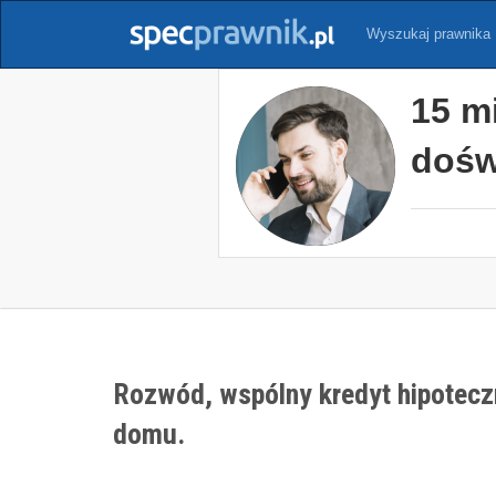
Wyszukaj prawnika
15 m
dośw
Rozwód, wspólny kredyt hipoteczny
domu.