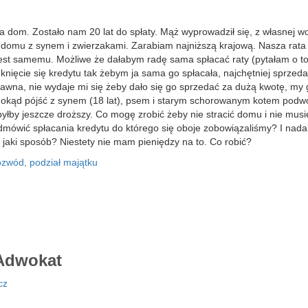
 dom. Zostało nam 20 lat do spłaty. Mąż wyprowadził się, z własnej wo
 domu z synem i zwierzakami. Zarabiam najniższą krajową. Nasza rata 
 jest samemu. Możliwe że dałabym radę sama spłacać raty (pytałam o t
eknięcie się kredytu tak żebym ja sama go spłacała, najchętniej sprzeda
tawna, nie wydaje mi się żeby dało się go sprzedać za dużą kwotę, my 
okąd pójść z synem (18 lat), psem i starym schorowanym kotem pod
yłby jeszcze droższy. Co mogę zrobić żeby nie stracić domu i nie mus
wić spłacania kredytu do którego się oboje zobowiązaliśmy? I nadal
aki sposób? Niestety nie mam pieniędzy na to. Co robić?
ozwód
,
podział majątku
dwokat
cz