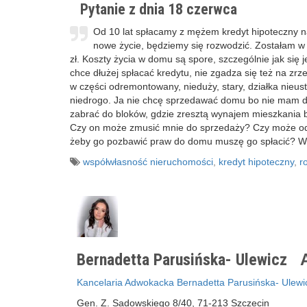
Pytanie z dnia 18 czerwca
Od 10 lat spłacamy z mężem kredyt hipoteczny na
nowe życie, będziemy się rozwodzić. Zostałam w
zł. Koszty życia w domu są spore, szczególnie jak się
chce dłużej spłacać kredytu, nie zgadza się też na zrz
w części odremontowany, nieduży, stary, działka nieus
niedrogo. Ja nie chcę sprzedawać domu bo nie mam d
zabrać do bloków, gdzie zresztą wynajem mieszkania b
Czy on może zmusić mnie do sprzedaży? Czy może odmó
żeby go pozbawić praw do domu muszę go spłacić? W j
współwłasność nieruchomości
,
kredyt hipoteczny
,
r
Bernadetta Parusińska- Ulewicz
A
Kancelaria Adwokacka Bernadetta Parusińska- Ulewi
Gen. Z. Sadowskiego 8/40, 71-213 Szczecin