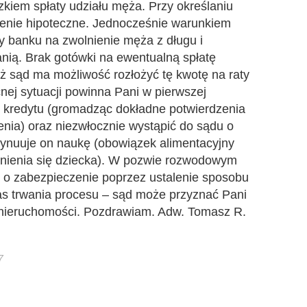
kiem spłaty udziału męża. Przy określaniu
żenie hipoteczne. Jednocześnie warunkiem
y banku na zwolnienie męża z długu i
nią. Brak gotówki na ewentualną spłatę
yż sąd ma możliwość rozłożyć tę kwotę na raty
cnej sytuacji powinna Pani w pierwszej
y kredytu (gromadząc dokładne potwierdzenia
enia) oraz niezwłocznie wystąpić do sądu o
ntynuuje on naukę (obowiązek alimentacyjny
nienia się dziecka). W pozwie rozwodowym
 o zabezpieczenie poprzez ustalenie sposobu
s trwania procesu – sąd może przyznać Pani
nieruchomości. Pozdrawiam. Adw. Tomasz R.
7