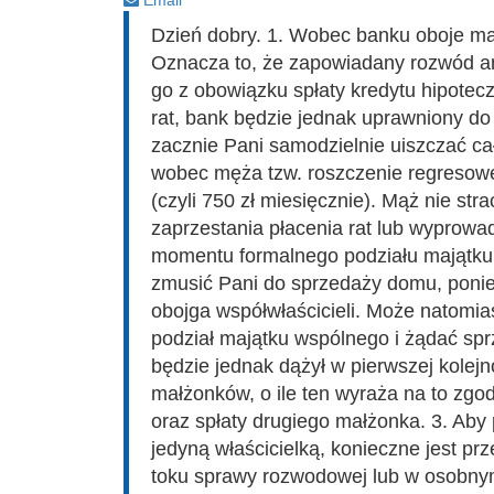
Email
Dzień dobry. 1. Wobec banku oboje ma
Oznacza to, że zapowiadany rozwód a
go z obowiązku spłaty kredytu hipotec
rat, bank będzie jednak uprawniony do 
zacznie Pani samodzielnie uiszczać cał
wobec męża tzw. roszczenie regresowe
(czyli 750 zł miesięcznie). Mąż nie st
zaprzestania płacenia rat lub wyprowa
momentu formalnego podziału majątku
zmusić Pani do sprzedaży domu, poni
obojga współwłaścicieli. Może natomi
podział majątku wspólnego i żądać spr
będzie jednak dążył w pierwszej kolej
małżonków, o ile ten wyraża na to zgo
oraz spłaty drugiego małżonka. 3. Aby
jedyną właścicielką, konieczne jest p
toku sprawy rozwodowej lub w osobny