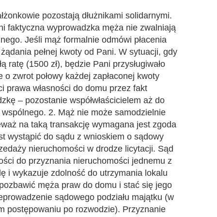
łżonkowie pozostają dłużnikami solidarnymi.
ni faktyczna wyprowadzka męża nie zwalniają
znego. Jeśli mąż formalnie odmówi płacenia
żądania pełnej kwoty od Pani. W sytuacji, gdy
ą ratę (1500 zł), będzie Pani przysługiwało
 o zwrot połowy każdej zapłaconej kwoty
raci prawa własności do domu przez fakt
dzkę – pozostanie współwłaścicielem aż do
 wspólnego. 2. Mąż nie może samodzielnie
eważ na taką transakcję wymagana jest zgoda
ast wystąpić do sądu z wnioskiem o sądowy
zedaży nieruchomości w drodze licytacji. Sąd
ności do przyznania nieruchomości jednemu z
dę i wykazuje zdolność do utrzymania lokalu
 pozbawić męża praw do domu i stać się jego
rzeprowadzenie sądowego podziału majątku (w
m postępowaniu po rozwodzie). Przyznanie