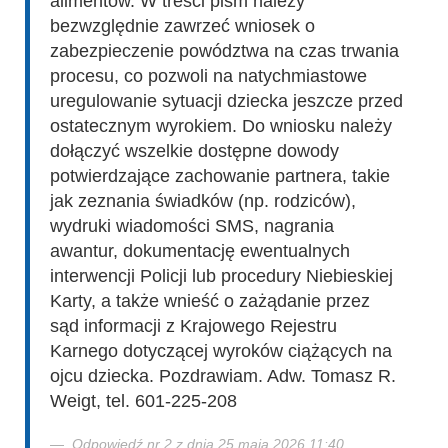
alimentów. W treści pism należy
bezwzględnie zawrzeć wniosek o
zabezpieczenie powództwa na czas trwania
procesu, co pozwoli na natychmiastowe
uregulowanie sytuacji dziecka jeszcze przed
ostatecznym wyrokiem. Do wniosku należy
dołączyć wszelkie dostępne dowody
potwierdzające zachowanie partnera, takie
jak zeznania świadków (np. rodziców),
wydruki wiadomości SMS, nagrania
awantur, dokumentację ewentualnych
interwencji Policji lub procedury Niebieskiej
Karty, a także wnieść o zażądanie przez
sąd informacji z Krajowego Rejestru
Karnego dotyczącej wyroków ciążących na
ojcu dziecka. Pozdrawiam. Adw. Tomasz R.
Weigt, tel. 601-225-208
Odpowiedź nr 2 z dnia 25 maja 2026 11:40