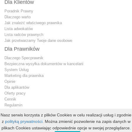
Dla Klientów
Poradnik Prawny
Dlaczego warto
Jak znależć właściwego prawnika
Lista adwokatów
Lista radców prawnych
Jak przetwarzamy Twoje dane osobowe
Dla Prawników
Dlaczego Specprawnik
Bezpieczna wysyłka dokumentów w kancelarii
System Usług
Marketing dla prawnika
Opinie
Dla aplikantów
Oferty pracy
Cennik
Regulamin
Jak przetwarzamy Twoje dane osobowe
Nasz serwis korzysta z plików Cookies w celu realizacji usług i zgodnie
Konto premium
z
polityką prywatności
. Można zmienić pozwolenie na zapis danych w
Kontakt dla prawnika
plikach Cookies ustawiając odpowiednie opcje w swojej przeglądarce.