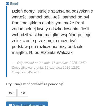
Email
Dzień dobry, istnieje szansa na odzyskanie
wartości samochodu. Jeśli samochód był
Pani majątkiem osobistym, może Pani
żądać pełnej kwoty odszkodowania. Jeśli
wchodził w skład majątku wspólnego, jego
zniszczenie przez męża może być
podstawą do rozliczenia przy podziale
majątku. R. pr. Elżbieta Walczak
Odpowiedź nr 2 z dnia 16 czerwca 2026 12:52
Zmodyfikowano dnia: 16 czerwca 2026 12:52
Obejrzało: 45 osób
Czy uznajesz odpowiedź za pomocną?
tak
nie
Wyślij podziękowanie