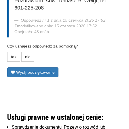
Pozdrawiam. Adw. Tomasz R. Weigt, tel.
601-225-208
Odpowiedź nr 1 z dnia 15 czerwca 2026 17:52
Zmodyfikowano dnia: 15 czerwca 2026 17:52
Obejrzało: 48 osób
Czy uznajesz odpowiedź za pomocną?
tak
nie
Wyślij podziękowanie
Usługi prawne w ustalonej cenie:
Sprawdzenie dokumentu: Pozew o rozwód lub