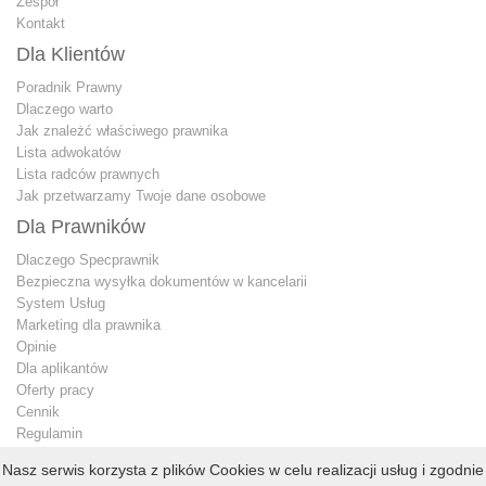
Zespół
Kontakt
Dla Klientów
Poradnik Prawny
Dlaczego warto
Jak znależć właściwego prawnika
Lista adwokatów
Lista radców prawnych
Jak przetwarzamy Twoje dane osobowe
Dla Prawników
Dlaczego Specprawnik
Bezpieczna wysyłka dokumentów w kancelarii
System Usług
Marketing dla prawnika
Opinie
Dla aplikantów
Oferty pracy
Cennik
Regulamin
Jak przetwarzamy Twoje dane osobowe
Nasz serwis korzysta z plików Cookies w celu realizacji usług i zgodnie
Konto premium