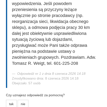
wypowiedzenia. Jeśli powodem
przeniesienia są przyczyny leżące
wyłącznie po stronie pracodawcy (np.
reorganizacja sieci, likwidacja obecnego
sklepu), a odmowa podjęcia pracy 30 km
dalej jest obiektywnie usprawiedliwiona
sytuacją życiową lub dojazdami,
przysługiwać może Pani także odprawa
pieniężna na podstawie ustawy o
zwolnieniach grupowych. Pozdrawiam. Adw.
Tomasz R. Weigt, tel. 601-225-208
Odpowiedź nr 1 z dnia 8 czerwca 2026 14:18
Zmodyfikowano dnia: 8 czerwca 2026 14:18
Obejrzało: 57 osób
Czy uznajesz odpowiedź za pomocną?
tak
nie