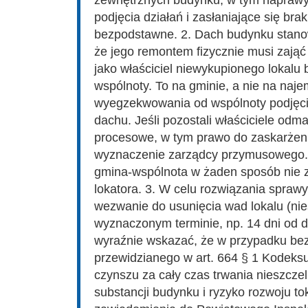
zewnętrznych budynku, w tym napraw
podjęcia działań i zasłaniające się br
bezpodstawne. 2. Dach budynku stano
że jego remontem fizycznie musi zająć
jako właściciel niewykupionego lokalu 
wspólnoty. To na gminie, a nie na na
wyegzekwowania od wspólnoty podjęci
dachu. Jeśli pozostali właściciele od
procesowe, w tym prawo do zaskarżeni
wyznaczenie zarządcy przymusowego. 
gmina-wspólnota w żaden sposób nie 
lokatora. 3. W celu rozwiązania sprawy
wezwanie do usunięcia wad lokalu (nie
wyznaczonym terminie, np. 14 dni od d
wyraźnie wskazać, że w przypadku bez
przewidzianego w art. 664 § 1 Kodeks
czynszu za cały czas trwania nieszcze
substancji budynku i ryzyko rozwoju to