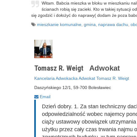
Witam. Babcia mieszka w bloku w mieszkaniu nale
ścianach robią się zacieki. Kto w takiej sytuac
się zgodzić i dołożyć do naprawy( dodam że poza bab
mieszkanie komunalne
,
gmina
,
naprawa dachu
,
ob
Tomasz R. Weigt
Adwokat
Kancelaria Adwokacka Adwokat Tomasz R. Weigt
Daszyńskiego 12/1, 59-700 Bolesławiec
Email
Dzień dobry. 1. Za stan techniczny da
odpowiedzialność wobec najemcy pono
ciąży ustawowy obowiązek utrzymania
użytku przez cały czas trwania najmu