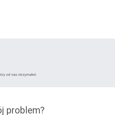
tóry od nas otrzymałeś.
ój problem?