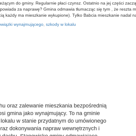
żącym do gminy. Regularnie płaci czynsz. Ostatnio na jej części zaczą
ji odpowiada za naprawę? Gmina odmawia tłumacząc się tym , że reszta
cią każdy ma mieszkanie wykupione). Tylko Babcia mieszkanie nadal n
owiązki wynajmującego
,
szkody w lokalu
chu oraz zalewanie mieszkania bezpośrednią
si gmina jako wynajmujący. To na gminie
 lokalu w stanie przydatnym do umówionego
 oraz dokonywania napraw wewnętrznych i