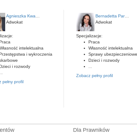
Agnieszka Kwapień
Bernadetta Parusińska- U…
Adwokat
Adwokat
izacje:
Specjalizacje:
Praca
Praca
Własność intelektualna
Własność intelektualna
Przestępstwa i wykroczenia
Sprawy ubezpieczeniow
skarbowe
Dzieci i rozwody
Dzieci i rozwody
...
...
Zobacz pełny profil
 pełny profil
ientów
Dla Prawników