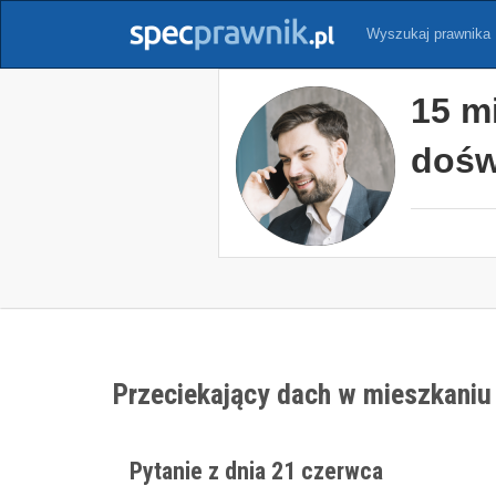
Wyszukaj prawnika
15 m
dośw
Przeciekający dach w mieszkani
Pytanie z dnia 21 czerwca