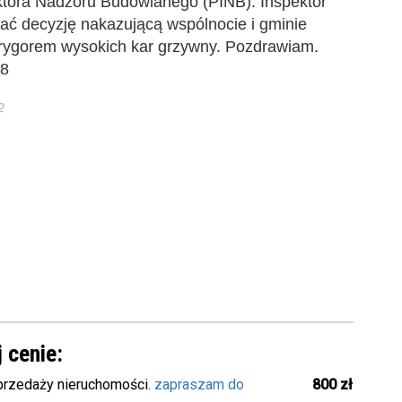
tora Nadzoru Budowlanego (PINB). Inspektor
ać decyzję nakazującą wspólnocie i gminie
 rygorem wysokich kar grzywny. Pozdrawiam.
08
2
 cenie:
rzedaży nieruchomości.
zapraszam do
800 zł