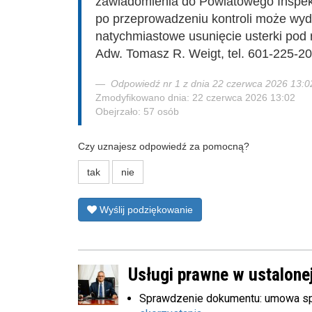
zawiadomienia do Powiatowego Inspek
po przeprowadzeniu kontroli może wyd
natychmiastowe usunięcie usterki pod
Adw. Tomasz R. Weigt, tel. 601-225-2
Odpowiedź nr 1 z dnia 22 czerwca 2026 13:0
Zmodyfikowano dnia: 22 czerwca 2026 13:02
Obejrzało: 57 osób
Czy uznajesz odpowiedź za pomocną?
tak
nie
Wyślij podziękowanie
Usługi prawne w ustalonej
Sprawdzenie dokumentu: umowa sp