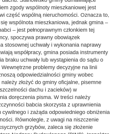
y dachu. Stanowisko gminy odmawiające
akiem zgody wspólnoty mieszkaniowej jest
wi część wspólną nieruchomości. Oznacza to,
 się wspólnota mieszkaniowa, jednak gmina –
babci – jest pełnoprawnym członkiem tej
jemcy, spoczywa prawny obowiązek
a stosownej uchwały i wykonania naprawy
mawiają współpracy, gmina posiada instrumenty
a braku uchwały lub wystąpienia do sądu o
Wewnętrzne problemy decyzyjne na linii
znoszą odpowiedzialności gminy wobec
 należy złożyć do gminy oficjalne, pisemne
szczelności dachu i zacieków) w
nia doręczenia pisma. W treści należy
czynności babcia skorzysta z uprawnienia
u cywilnego i zażąda odpowiedniego obniżenia
lności. Równolegle, z uwagi na niszczenie
ksycznych grzybów, zaleca się złożenie