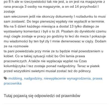
po 8 h ale w rzeczywistości tak nie jest, a on jest na magazynie z
rana pracuja 3 osoby na magazynie, a on od 14 przychodzi I
zostaje
sam wieczorem jeśli nie skonczy dokumenty I rozladunku to musi
sam zostawić. Do tego pierwszej wypłaty nie wyplacili w terminie.
Ma na 5 dzień każdego miesiąca a dostal 13 tylko dlatego ze
wystawiamy komentarz i byli o to źli. Pisalam do dyrektorki czemu
mąż ciagle zostaje w pracy po godziny to leci do meza I pokazuje
mu wiadomości by ten był zly I mnie denerwowac w ciąży. Dodam
ze na rozmowie
ta pani powiedziala przy mnie ze tu będzie miał powodzeniem u
kobiet. Co w takiej sytuacji robić bo Oni lamia prawa
pracowniczych. A także nie wyplacaja wyplat na Czas
kolumbijczyka I tez zostaje ponad nadgodziny. Teraz w piatek
przed wszystkimi swietymi musiał zostać też do północy.
mobbing
,
nadgodziny
,
niewypłacenie wynagrodzenia
,
prawa
pracownika
Tutaj pojawią się odpowiedzi od prawników