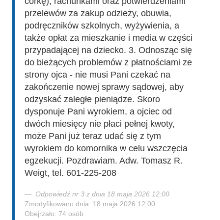
córkę), rachunkami oraz potwierdzeniami
przelewów za zakup odzieży, obuwia,
podręczników szkolnych, wyżywienia, a
także opłat za mieszkanie i media w części
przypadającej na dziecko. 3. Odnosząc się
do bieżących problemów z płatnościami ze
strony ojca - nie musi Pani czekać na
zakończenie nowej sprawy sądowej, aby
odzyskać zaległe pieniądze. Skoro
dysponuje Pani wyrokiem, a ojciec od
dwóch miesięcy nie płaci pełnej kwoty,
może Pani już teraz udać się z tym
wyrokiem do komornika w celu wszczęcia
egzekucji. Pozdrawiam. Adw. Tomasz R.
Weigt, tel. 601-225-208
Odpowiedź nr 3 z dnia 18 maja 2026 12:00
Zmodyfikowano dnia: 18 maja 2026 12:00
Obejrzało: 74 osób