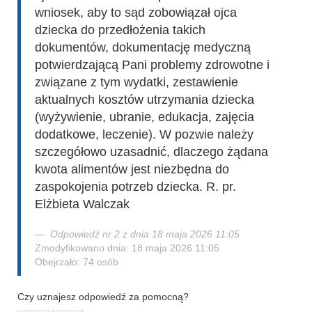
wniosek, aby to sąd zobowiązał ojca
dziecka do przedłożenia takich
dokumentów, dokumentację medyczną
potwierdzającą Pani problemy zdrowotne i
związane z tym wydatki, zestawienie
aktualnych kosztów utrzymania dziecka
(wyżywienie, ubranie, edukacja, zajęcia
dodatkowe, leczenie). W pozwie należy
szczegółowo uzasadnić, dlaczego żądana
kwota alimentów jest niezbędna do
zaspokojenia potrzeb dziecka. R. pr.
Elżbieta Walczak
Odpowiedź nr 2 z dnia 18 maja 2026 11:05
Zmodyfikowano dnia: 18 maja 2026 11:05
Obejrzało: 74 osób
Czy uznajesz odpowiedź za pomocną?