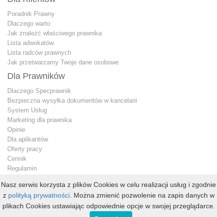
Poradnik Prawny
Dlaczego warto
Jak znależć właściwego prawnika
Lista adwokatów
Lista radców prawnych
Jak przetwarzamy Twoje dane osobowe
Dla Prawników
Dlaczego Specprawnik
Bezpieczna wysyłka dokumentów w kancelarii
System Usług
Marketing dla prawnika
Opinie
Dla aplikantów
Oferty pracy
Cennik
Regulamin
Jak przetwarzamy Twoje dane osobowe
Nasz serwis korzysta z plików Cookies w celu realizacji usług i zgodnie
Konto premium
z
polityką prywatności
. Można zmienić pozwolenie na zapis danych w
Kontakt dla prawnika
plikach Cookies ustawiając odpowiednie opcje w swojej przeglądarce.