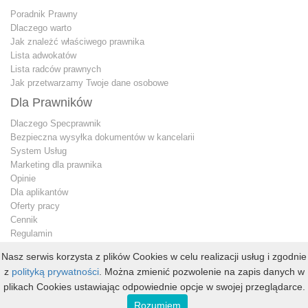
Poradnik Prawny
Dlaczego warto
Jak znależć właściwego prawnika
Lista adwokatów
Lista radców prawnych
Jak przetwarzamy Twoje dane osobowe
Dla Prawników
Dlaczego Specprawnik
Bezpieczna wysyłka dokumentów w kancelarii
System Usług
Marketing dla prawnika
Opinie
Dla aplikantów
Oferty pracy
Cennik
Regulamin
Jak przetwarzamy Twoje dane osobowe
Nasz serwis korzysta z plików Cookies w celu realizacji usług i zgodnie
Konto premium
z
polityką prywatności
. Można zmienić pozwolenie na zapis danych w
Kontakt dla prawnika
plikach Cookies ustawiając odpowiednie opcje w swojej przeglądarce.
Copyright © 2013 - 2026
specprawnik.pl
Rozumiem