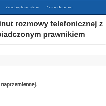
Zadaj bezpłatne pytanie
Prawnik dla biznesu
inut rozmowy telefonicznej z
iadczonym prawnikiem
 naprzemiennej.