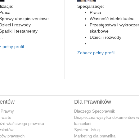
izacje:
Specjalizacje:
Praca
Praca
Sprawy ubezpieczeniowe
Własność intelektualna
Dzieci i rozwody
Przestępstwa i wykrocze
Spadki i testamenty
skarbowe
...
Dzieci i rozwody
...
 pełny profil
Zobacz pełny profil
ientów
Dla Prawników
 Prawny
Dlaczego Specprawnik
 warto
Bezpieczna wysyłka dokumentów w
eżć właściwego prawnika
kancelarii
wokatów
System Usług
dców prawnych
Marketing dla prawnika