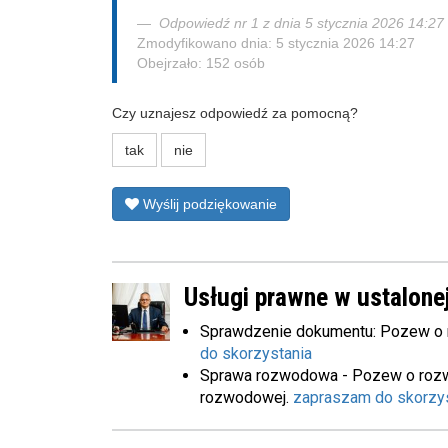
Odpowiedź nr 1 z dnia 5 stycznia 2026 14:27
Zmodyfikowano dnia: 5 stycznia 2026 14:27
Obejrzało: 152 osób
Czy uznajesz odpowiedź za pomocną?
tak
nie
Wyślij podziękowanie
Usługi prawne w ustalonej
Sprawdzenie dokumentu: Pozew o
do skorzystania
Sprawa rozwodowa - Pozew o rozw
rozwodowej.
zapraszam do skorzy