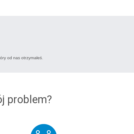
tóry od nas otrzymałeś.
ój problem?