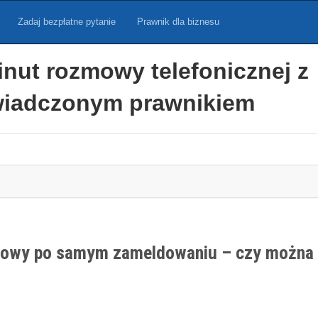
Zadaj bezpłatne pytanie
Prawnik dla biznesu
inut rozmowy telefonicznej z
iadczonym prawnikiem
zowy po samym zameldowaniu – czy można 