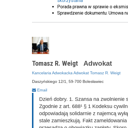
skorzystania
Porada prawna w sprawie o eksmisj
Sprawdzenie dokumentu: Umowa n
Tomasz R. Weigt
Adwokat
Kancelaria Adwokacka Adwokat Tomasz R. Weigt
Daszyńskiego 12/1, 59-700 Bolesławiec
Email
Dzień dobry. 1. Szansa na zwolnienie si
Zgodnie z art. 688¹ § 1 Kodeksu cywilne
odpowiadają solidarnie z najemcą wyłąc
stale zamieszkują. Fakt zameldowania 
przesądza o obowiązku zapłaty. Skoro