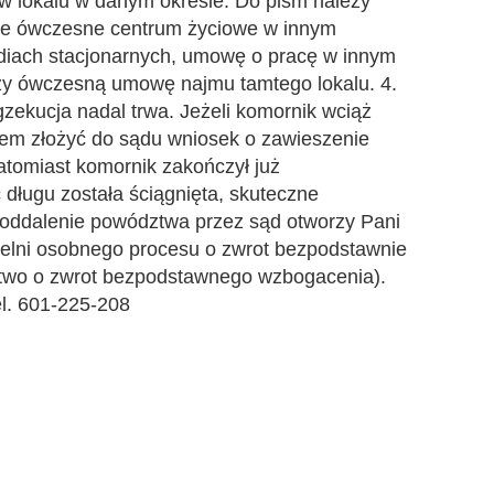
w lokalu w danym okresie. Do pism należy
ce ówczesne centrum życiowe w innym
udiach stacjonarnych, umowę o pracę w innym
czy ówczesną umowę najmu tamtego lokalu. 4.
gzekucja nadal trwa. Jeżeli komornik wciąż
wem złożyć do sądu wniosek o zawieszenie
atomiast komornik zakończył już
 długu została ściągnięta, skuteczne
 oddalenie powództwa przez sąd otworzy Pani
ielni osobnego procesu o zwrot bezpodstawnie
wo o zwrot bezpodstawnego wzbogacenia).
l. 601-225-208