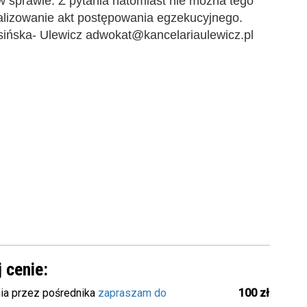
w sprawie. Z pytania natomiast nie można tego
lizowanie akt postępowania egzekucyjnego.
ińska- Ulewicz adwokat@kancelariaulewicz.pl
 cenie:
ia przez pośrednika
zapraszam do
100 zł