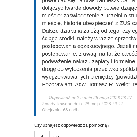
powołując się na brak zamieszkiwania 
dołączyć twarde dowody potwierdzają
mieście: zaświadczenie z uczelni o st
mieście, historię ubezpieczeń z ZUS 
Dalsze działania zależą od tego, czy e
ściąga środki, należy wraz ze sprzeci
postępowania egzekucyjnego. Jeżeli n
postępowanie, z uwagi na to, że całość
podważenie nakazu zapłaty i formalne
drogę do wytoczenia przeciwko spółdz
wyegzekwowanych pieniędzy (powództ
Pozdrawiam. Adw. Tomasz R. Weigt, te
Odpowiedź nr 2 z dnia 28 maja 2026 23:27
Zmodyfikowano dnia: 28 maja 2026 23:27
Obejrzało: 63 osób
Czy uznajesz odpowiedź za pomocną?
tak
nie