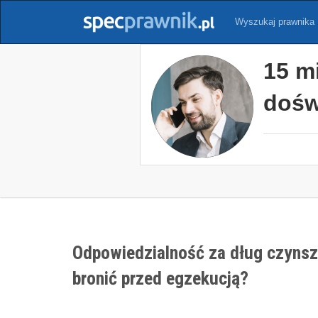
Wyszukaj prawnika
15 m
dośw
Odpowiedzialność za dług czyns
bronić przed egzekucją?