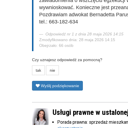
zawiadomienia o wszczęciu egzekucji 
wywnioskować. Konieczne jest przeana
Pozdrawiam adwokat Bernadetta Parus
tel.: 663-182-634
Odpowiedź nr 1 z dnia 28 maja 2026 14:15
Zmodyfikowano dnia: 28 maja 2026 14:15
Obejrzało: 66 osób
Czy uznajesz odpowiedź za pomocną?
tak
nie
Wyślij podziękowanie
Usługi prawne w ustalonej
Porada prawna: sprzedaż mieszkan