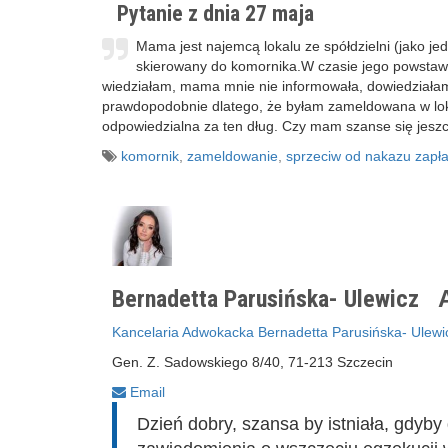
Pytanie z dnia 27 maja
Mama jest najemcą lokalu ze spółdzielni (jako je
skierowany do komornika.W czasie jego powstawa
wiedziałam, mama mnie nie informowała, dowiedziałam 
prawdopodobnie dlatego, że byłam zameldowana w lokal
odpowiedzialna za ten dług. Czy mam szanse się jesz
komornik
,
zameldowanie
,
sprzeciw od nakazu zapła
Bernadetta Parusińska- Ulewicz
A
Kancelaria Adwokacka Bernadetta Parusińska- Ulewi
Gen. Z. Sadowskiego 8/40, 71-213 Szczecin
Email
Dzień dobry, szansa by istniała, gdyby