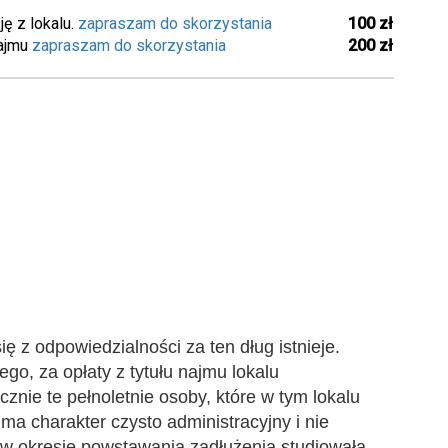
ę z lokalu.
zapraszam do skorzystania
100 zł
ajmu
zapraszam do skorzystania
200 zł
ę z odpowiedzialności za ten dług istnieje.
go, za opłaty z tytułu najmu lokalu
znie te pełnoletnie osoby, które w tym lokalu
ma charakter czysto administracyjny i nie
 w okresie powstawania zadłużenia studiowała