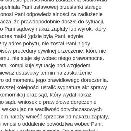
spełniała Pani ustawowej przesłanki stałego
onosi Pani odpowiedzialności za zadłużenie
acza, że prawdopodobnie doszło do sytuacji,
ko Pani sądowy nakaz zapłaty lub wyrok, który
dres matki (gdzie była Pani jedynie
ny adres pobytu, nie został Pani nigdy
isów procedury cywilnej orzeczenie, które nie
emu, nie staje się wobec niego prawomocne.
 lata, komplikuje sytuację pod względem
onieważ ustawowy termin na zaskarżenie
ero od momentu jego prawidłowego doręczenia.
rwszej kolejności ustalić sygnaturę akt sprawy
komornika) oraz sąd, który wydał nakaz
ego sądu wniosek o prawidłowe doręczenie
s, wskazując na wadliwość dotychczasowych
em należy wnieść sprzeciw od nakazu zapłaty,
 i wnosi o oddalenie powództwa wobec Pani,