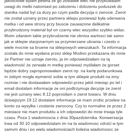
jakosciowe bylam pewna ze go zostawie wiec nie przykuwalam
uwagi do metki natomiast po zalozeniu i dolozeniu poduszek do
stanika nadal byl za duzy po czym padla decyzja o zwrocie. Zwrot
nie został uznany przez partnera sklepu ponieważ była oderwana
metka i od wew strony przy biuscie zauwazone delikatnie
przybrudzony material byl on czarny wiec wszystko szybko widac.
Moim zdaniem takie przybrudzenie nie obniza wartosci tak samo
jak w sklepie stacjonarnym sa przymierzane ubrania i czesto o
wiele mocnie sa bruene na sklepowych wieszakach. Ta informacja
została do mnie wysłana przez sklep Modivo przekazana do mnie
że Partner nie uznaje zwrotu, ja im odpowiedziałam na tą
wiadomość że zerwała m metkę ponieważ myślałam że gorset
będzie dobry zaproponowałam zwrot np. na kartę podarunkowa
m żebym mogła wymienić sobie w tym sklepie produkt na inny
rozmiar i nie dostawałam odpowiedzi przez jakiś miesiąc po tel i
email dostalam informacje ze oni podtrzymuja decyzje ze zwrot
nie jest uznany wiec 8.12 poprosilam o zwrot towaru. W dniu
dzisiejszym 19.12 dostalam informacje ze mam zrobic przelew na
konto za wysylke i zostanie zwrocony. Czy to normalne ze przez 2
miesiace nie mam produktu a ich odpowedzi do mnie trwaja tyle
czasu. Poza 1 wiadomoscia z dnia 30pazdziernika. Konwersacja
trwa od 30.10 odpowiedzialam im na ta wiadomosc odraU w tym
samym dniu i po wielu wiadomościach kolejna wiadomoscc ze