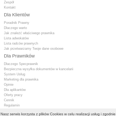
Zespół
Kontakt
Dla Klientów
Poradnik Prawny
Dlaczego warto
Jak znależć właściwego prawnika
Lista adwokatów
Lista radców prawnych
Jak przetwarzamy Twoje dane osobowe
Dla Prawników
Dlaczego Specprawnik
Bezpieczna wysyłka dokumentów w kancelarii
System Usług
Marketing dla prawnika
Opinie
Dla aplikantów
Oferty pracy
Cennik
Regulamin
Jak przetwarzamy Twoje dane osobowe
Nasz serwis korzysta z plików Cookies w celu realizacji usług i zgodnie
Konto premium