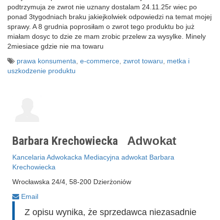
podtrzymuja ze zwrot nie uznany dostalam 24.11.25r wiec po
ponad 3tygodniach braku jakiejkolwiek odpowiedzi na temat mojej
sprawy. A 8 grudnia poprosiłam o zwrot tego produktu bo już
miałam dosyc to dzie ze mam zrobic przelew za wysylke. Minely
2miesiace gdzie nie ma towaru
prawa konsumenta
,
e-commerce
,
zwrot towaru
,
metka i
uszkodzenie produktu
Barbara Krechowiecka
Adwokat
Kancelaria Adwokacka Mediacyjna adwokat Barbara
Krechowiecka
Wrocławska 24/4, 58-200 Dzierżoniów
Email
Z opisu wynika, że sprzedawca niezasadnie