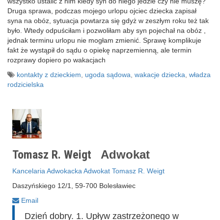
wszystko ustalić z nim kiedy syn do niego jedzie czy nie muszę?
Druga sprawa, podczas mojego urlopu ojciec dziecka zapisał
syna na obóz, sytuacja powtarza się gdyż w zeszłym roku też tak
było. Wtedy odpuściłam i pozwoliłam aby syn pojechał na obóz ,
jednak terminu urlopu nie mogłam zmienić. Sprawę komplikuje
fakt że wystąpił do sądu o opiekę naprzemienną, ale termin
rozprawy dopiero po wakacjach
kontakty z dzieckiem
,
ugoda sądowa
,
wakacje dziecka
,
władza
rodzicielska
Tomasz R. Weigt
Adwokat
Kancelaria Adwokacka Adwokat Tomasz R. Weigt
Daszyńskiego 12/1, 59-700 Bolesławiec
Email
Dzień dobry. 1. Upływ zastrzeżonego w