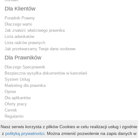
Dla Klientów
Poradnik Prawny
Dlaczego warto
Jak znależć właściwego prawnika
Lista adwokatów
Lista radców prawnych
Jak przetwarzamy Twoje dane osobowe
Dla Prawników
Dlaczego Specprawnik
Bezpieczna wysyłka dokumentów w kancelarii
System Usług
Marketing dla prawnika
Opinie
Dla aplikantów
Oferty pracy
Cennik
Regulamin
Jak przetwarzamy Twoje dane osobowe
Nasz serwis korzysta z plików Cookies w celu realizacji usług i zgodnie
Konto premium
z
polityką prywatności
. Można zmienić pozwolenie na zapis danych w
Kontakt dla prawnika