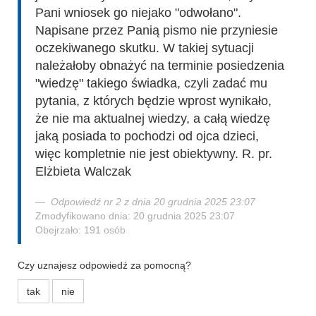
Pani wniosek go niejako "odwołano".
Napisane przez Panią pismo nie przyniesie
oczekiwanego skutku. W takiej sytuacji
należałoby obnażyć na terminie posiedzenia
"wiedzę" takiego świadka, czyli zadać mu
pytania, z których będzie wprost wynikało,
że nie ma aktualnej wiedzy, a całą wiedzę
jaką posiada to pochodzi od ojca dzieci,
więc kompletnie nie jest obiektywny. R. pr.
Elżbieta Walczak
Odpowiedź nr 2 z dnia 20 grudnia 2025 23:07
Zmodyfikowano dnia: 20 grudnia 2025 23:07
Obejrzało: 191 osób
Czy uznajesz odpowiedź za pomocną?
tak
nie