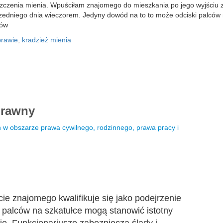
szczenia mienia. Wpuściłam znajomego do mieszkania po jego wyjściu z
zedniego dnia wieczorem. Jedyny dowód na to to może odciski palców n
dów
rawie
,
kradzież mienia
prawny
w obszarze prawa cywilnego, rodzinnego, prawa pracy i
cie znajomego kwalifikuje się jako podejrzenie
i palców na szkatułce mogą stanowić istotny