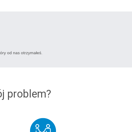
tóry od nas otrzymałeś.
ój problem?