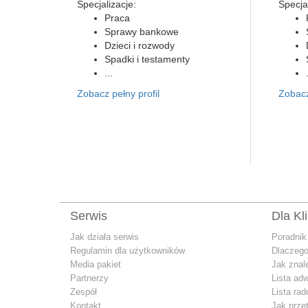
Specjalizacje:
Specjal
Praca
Sprawy bankowe
Dzieci i rozwody
Spadki i testamenty
...
Zobacz pełny profil
Zobacz
Serwis
Dla Kl
Jak działa serwis
Poradnik
Regulamin dla użytkowników
Dlaczego
Media pakiet
Jak znal
Partnerzy
Lista ad
Zespół
Lista ra
Kontakt
Jak prze