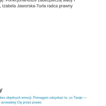
ję. Funkcjonariusze zabezpieczą ślady i
 Izabela Jaworska-Turla radca prawny
ny
i bez zbędnych emocji. Pomagam odzyskać to, co Twoje —
 — prowadzę Cię przez prawo.