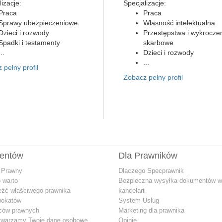
izacje:
Specjalizacje:
Praca
Praca
Sprawy ubezpieczeniowe
Własność intelektualna
Dzieci i rozwody
Przestępstwa i wykrocze
Spadki i testamenty
skarbowe
...
Dzieci i rozwody
...
 pełny profil
Zobacz pełny profil
ientów
Dla Prawników
 Prawny
Dlaczego Specprawnik
 warto
Bezpieczna wysyłka dokumentów w
eżć właściwego prawnika
kancelarii
wokatów
System Usług
dców prawnych
Marketing dla prawnika
twarzamy Twoje dane osobowe
Opinie