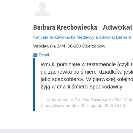
Barbara Krechowiecka
Adwoka
Kancelaria Adwokacka Mediacyjna adwokat Barbara
Wrocławska 24/4, 58-200 Dzierżoniów
Email
Wnuki pominięte w testamencie (czyli 
do zachowku po śmierci dziadków, jeśl
jako spadkobiercy. W pierwszej kolejno
żyją w chwili śmierci spadkodawcy.
Odpowiedź nr 2 z dnia 6 listopada 2025 13:5
Zmodyfikowano dnia: 6 listopada 2025 13:53