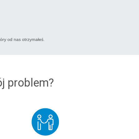
tóry od nas otrzymałeś.
ój problem?