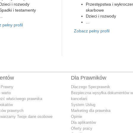
Dzieci i rozwody
Przestępstwa i wykrocze
Spadki i testamenty
skarbowe
...
Dzieci i rozwody
...
 pełny profil
Zobacz pełny profil
ientów
Dla Prawników
 Prawny
Dlaczego Specprawnik
 warto
Bezpieczna wysyłka dokumentów w
eżć właściwego prawnika
kancelarii
wokatów
System Usług
dców prawnych
Marketing dla prawnika
twarzamy Twoje dane osobowe
Opinie
Dla aplikantów
Oferty pracy