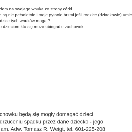
 dom na swojego wnuka ze strony córki .
są nie pełnoletnie i moje pytanie brzmi jeśli rodzice (dziadkowie) umi
rodzice tych wnuków mogą ?
 nie dzieciom kto się może ubiegać o zachowek
zachowku będą się mogły domagać dzieci
drzuceniu spadku przez dane dziecko - jego
wiam. Adw. Tomasz R. Weigt, tel. 601-225-208