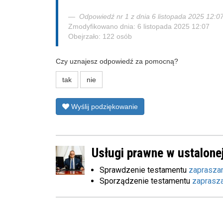
Odpowiedź nr 1 z dnia 6 listopada 2025 12:0
Zmodyfikowano dnia: 6 listopada 2025 12:07
Obejrzało: 122 osób
Czy uznajesz odpowiedź za pomocną?
tak
nie
Wyślij podziękowanie
Usługi prawne w ustalonej
Sprawdzenie testamentu
zaprasza
Sporządzenie testamentu
zaprasz