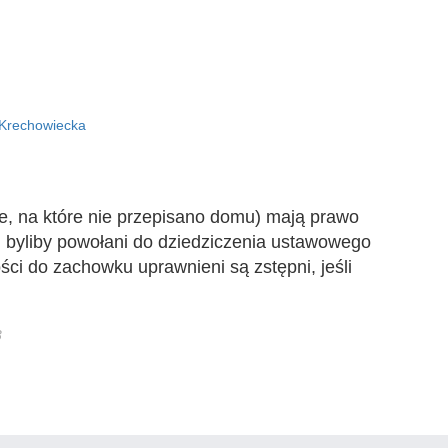
t
 Krechowiecka
te, na które nie przepisano domu) mają prawo
i byliby powołani do dziedziczenia ustawowego
ści do zachowku uprawnieni są zstępni, jeśli
3