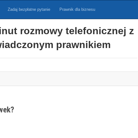
Zadaj bezpłatne pytanie
Prawnik dla biznesu
inut rozmowy telefonicznej z
iadczonym prawnikiem
owek?