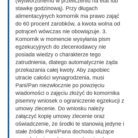
(wytworzonemu w przeliczeniu na etat lub
stawkę godzinową). Przy długach
alimentacyjnych komornik ma prawo zająć
do 60 procent zarobków, a kwota wolna od
potrąceń wówczas nie obowiązuje. 3.
Komornik w momencie wysyłania pism
egzekucyjnych do zleceniodawcy nie
posiada wiedzy o charakterze tego
zatrudnienia, dlatego automatycznie żąda
przekazania całej kwoty. Aby zapobiec
utracie całości wynagrodzenia, musi
Pani/Pan niezwłocznie po powzięciu
wiadomości o zajęciu złożyć do komornika
pisemny wniosek o ograniczenie egzekucji z
umowy zlecenie. Do wniosku należy
załączyć kopię umowy zlecenie oraz
oświadczenie, że środki te stanowią jedyne i
stałe źródło Pani/Pana dochodu służące