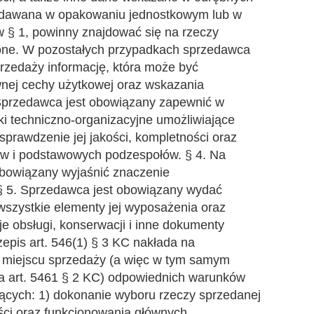
przedawana w opakowaniu jednostkowym lub w
w § 1, powinny znajdować się na rzeczy
czone. W pozostałych przypadkach sprzedawca
rzedaży informację, która może być
ównej cechy użytkowej oraz wskazania
. Sprzedawca jest obowiązany zapewnić w
i techniczno-organizacyjne umożliwiające
sprawdzenie jej jakości, kompletności oraz
w i podstawowych podzespołów. § 4. Na
obowiązany wyjaśnić znaczenie
 5. Sprzedawca jest obowiązany wydać
szystkie elementy jej wyposażenia oraz
je obsługi, konserwacji i inne dokumenty
epis art. 546(1) § 3 KC nakłada na
miejscu sprzedaży (a więc w tym samym
ia art. 5461 § 2 KC) odpowiednich warunków
jących: 1) dokonanie wyboru rzeczy sprzedanej
ości oraz funkcjonowania głównych