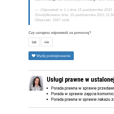
Odpowiedź nr 1 z dnia 15 października 2021 
Zmodyfikowano dnia: 15 października 2021 11:5
Obejrzało: 1587 osób
Czy uznajesz odpowiedź za pomocną?
tak
nie
Wyślij podziękowanie
Usługi prawne w ustalonej
Porada prawna w sprawie przedawn
Porada w sprawie zajęcia komorn
Porada prawna w sprawie nakazu z