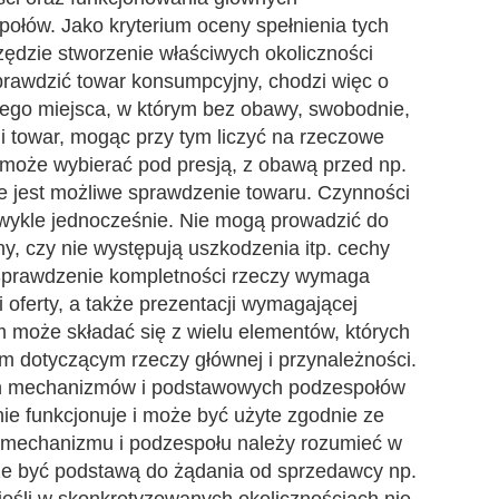
łów. Jako kryterium oceny spełnienia tych
dzie stworzenie właściwych okoliczności
rawdzić towar konsumpcyjny, chodzi więc o
ego miejsca, w którym bez obawy, swobodnie,
i towar, mogąc przy tym liczyć na rzeczowe
 może wybierać pod presją, z obawą przed np.
e jest możliwe sprawdzenie towaru. Czynności
wykle jednocześnie. Nie mogą prowadzić do
y, czy nie występują uszkodzenia itp. cechy
 Sprawdzenie kompletności rzeczy wymaga
i oferty, a także prezentacji wymagającej
m może składać się z wielu elementów, których
em dotyczącym rzeczy głównej i przynależności.
h mechanizmów i podstawowych podzespołów
ie funkcjonuje i może być użyte zgodnie ze
mechanizmu i podzespołu należy rozumieć w
że być podstawą do żądania od sprzedawcy np.