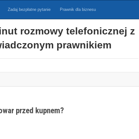
Zadaj bezpłatne pytanie
Prawnik dla biznesu
inut rozmowy telefonicznej z
iadczonym prawnikiem
owar przed kupnem?