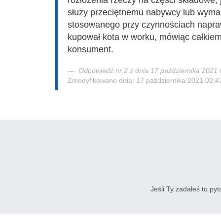
rozłożenia rzeczy na części składowe,
służy przeciętnemu nabywcy lub wymag
stosowanego przy czynnościach napr
kupował kota w worku, mówiąc całkiem 
konsument.
Odpowiedź nr 2 z dnia 17 października 2021 
Zmodyfikowano dnia: 17 października 2021 02:4
Jeśli Ty zadałeś to py