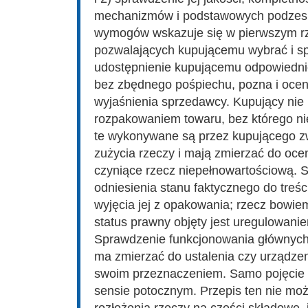
mechanizmów i podstawowych podzespo
wymogów wskazuje się w pierwszym rzę
pozwalających kupującemu wybrać i sp
udostępnienie kupującemu odpowiedni
bez zbędnego pośpiechu, pozna i ocen
wyjaśnienia sprzedawcy. Kupujący nie
rozpakowaniem towaru, bez którego ni
te wykonywane są przez kupującego z
zużycia rzeczy i mają zmierzać do ocen
czyniące rzecz niepełnowartościową.
odniesienia stanu faktycznego do treśc
wyjęcia jej z opakowania; rzecz bowie
status prawny objęty jest uregulowani
Sprawdzenie funkcjonowania głównyc
ma zmierzać do ustalenia czy urządzen
swoim przeznaczeniem. Samo pojęcie 
sensie potocznym. Przepis ten nie mo