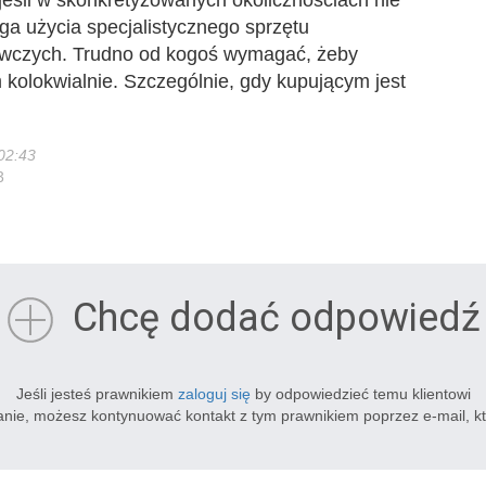
 jeśli w skonkretyzowanych okolicznościach nie
a użycia specjalistycznego sprzętu
awczych. Trudno od kogoś wymagać, żeby
kolokwialnie. Szczególnie, gdy kupującym jest
02:43
3
Chcę dodać odpowiedź
Jeśli jesteś prawnikiem
zaloguj się
by odpowiedzieć temu klientowi
tanie, możesz kontynuować kontakt z tym prawnikiem poprzez e-mail, k