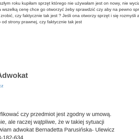
złym roku kupiłam sprzęt którego nie używałam jest on nowy, nie wyci
 wszelką cenę chce go otworzyć żeby sprawdzić czy aby na pewno spr
robić, czy faktycznie tak jest ? Jeśli ona otworzy sprzęt i się rozmyśli
od strony prawnej, czy faktycznie tak jest
dwokat
cz
fikować czy przedmiot jest zgodny w umową.
, ale raczej wątpliwe, że w takiej sytuacji
wiam adwokat Bernadetta Parusińska- Ulewicz
3-182-634