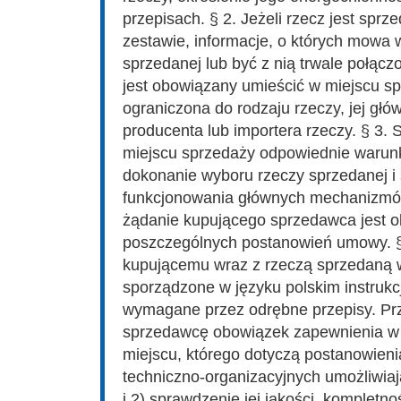
przepisach. § 2. Jeżeli rzecz jest s
zestawie, informacje, o których mowa 
sprzedanej lub być z nią trwale połą
jest obowiązany umieścić w miejscu sp
ograniczona do rodzaju rzeczy, jej gł
producenta lub importera rzeczy. § 3
miejscu sprzedaży odpowiednie warunk
dokonanie wyboru rzeczy sprzedanej i 
funkcjonowania głównych mechanizmó
żądanie kupującego sprzedawca jest 
poszczególnych postanowień umowy. §
kupującemu wraz z rzeczą sprzedaną w
sporządzone w języku polskim instrukc
wymagane przez odrębne przepisy. Prz
sprzedawcę obowiązek zapewnienia w 
miejscu, którego dotyczą postanowien
techniczno-organizacyjnych umożliwia
i 2) sprawdzenie jej jakości, kompletn