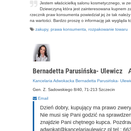
Jestem właścicielką salonu kosmetycznego, w zes
Dziewczyną która jest zainteresowana kupnem za
rzecznik praw konsumenta powiedział jej że tak należy z
na wartości. Bardzo proszę o informację jak wygląda to 
zakupy
,
prawa konsumenta
,
rozpakowanie towaru
Bernadetta Parusińska- Ulewicz
A
Kancelaria Adwokacka Bernadetta Parusińska- Ulewi
Gen. Z. Sadowskiego 8/40, 71-213 Szczecin
Email
Dzień dobry, kupujący ma prawo zwery
Nie musi się Pani godzić na sprawdzenie
znajdzie Pani chętnego kupca. Pozdra
adwokat@kancelariaulewicz.pl tel.: 66