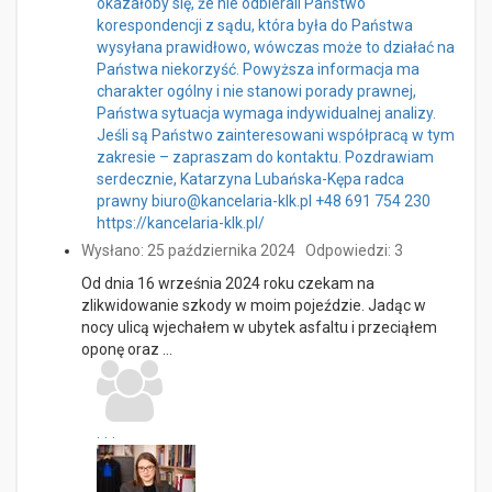
okazałoby się, że nie odbierali Państwo
korespondencji z sądu, która była do Państwa
wysyłana prawidłowo, wówczas może to działać na
Państwa niekorzyść. Powyższa informacja ma
charakter ogólny i nie stanowi porady prawnej,
Państwa sytuacja wymaga indywidualnej analizy.
Jeśli są Państwo zainteresowani współpracą w tym
zakresie – zapraszam do kontaktu. Pozdrawiam
serdecznie, Katarzyna Lubańska-Kępa radca
prawny biuro@kancelaria-klk.pl +48 691 754 230
https://kancelaria-klk.pl/
Wysłano: 25 października 2024
Odpowiedzi: 3
Od dnia 16 września 2024 roku czekam na
zlikwidowanie szkody w moim pojeździe. Jadąc w
nocy ulicą wjechałem w ubytek asfaltu i przeciąłem
oponę oraz …
...