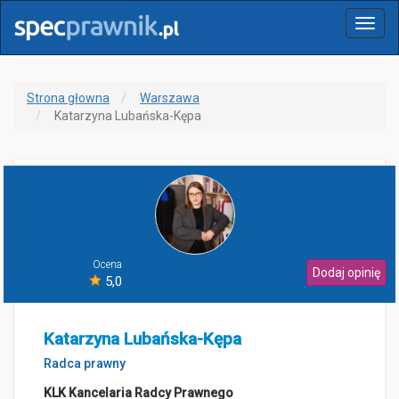
Menu
Strona głowna
Warszawa
Katarzyna Lubańska-Kępa
Ocena
Dodaj opinię
5,0
Katarzyna Lubańska-Kępa
Radca prawny
KLK Kancelaria Radcy Prawnego