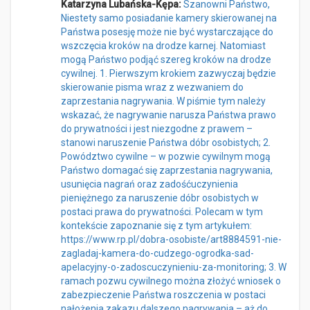
Katarzyna Lubańska-Kępa:
Szanowni Państwo,
Niestety samo posiadanie kamery skierowanej na
Państwa posesję może nie być wystarczające do
wszczęcia kroków na drodze karnej. Natomiast
mogą Państwo podjąć szereg kroków na drodze
cywilnej. 1. Pierwszym krokiem zazwyczaj będzie
skierowanie pisma wraz z wezwaniem do
zaprzestania nagrywania. W piśmie tym należy
wskazać, że nagrywanie narusza Państwa prawo
do prywatności i jest niezgodne z prawem –
stanowi naruszenie Państwa dóbr osobistych; 2.
Powództwo cywilne – w pozwie cywilnym mogą
Państwo domagać się zaprzestania nagrywania,
usunięcia nagrań oraz zadośćuczynienia
pieniężnego za naruszenie dóbr osobistych w
postaci prawa do prywatności. Polecam w tym
kontekście zapoznanie się z tym artykułem:
https://www.rp.pl/dobra-osobiste/art8884591-nie-
zagladaj-kamera-do-cudzego-ogrodka-sad-
apelacyjny-o-zadoscuczynieniu-za-monitoring; 3. W
ramach pozwu cywilnego można złożyć wniosek o
zabezpieczenie Państwa roszczenia w postaci
nałożenia zakazu dalszego nagrywania – aż do