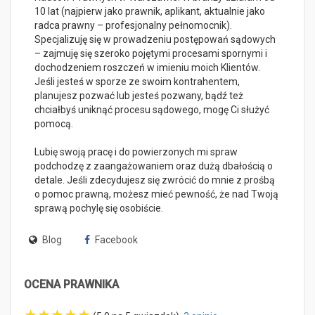
10 lat (najpierw jako prawnik, aplikant, aktualnie jako
radca prawny – profesjonalny pełnomocnik).
Specjalizuję się w prowadzeniu postępowań sądowych
– zajmuję się szeroko pojętymi procesami spornymi i
dochodzeniem roszczeń w imieniu moich Klientów.
Jeśli jesteś w sporze ze swoim kontrahentem,
planujesz pozwać lub jesteś pozwany, bądź też
chciałbyś uniknąć procesu sądowego, mogę Ci służyć
pomocą.
Lubię swoją pracę i do powierzonych mi spraw
podchodzę z zaangażowaniem oraz dużą dbałością o
detale. Jeśli zdecydujesz się zwrócić do mnie z prośbą
o pomoc prawną, możesz mieć pewność, że nad Twoją
sprawą pochylę się osobiście.
Blog
Facebook
OCENA PRAWNIKA
★
★
★
★
★