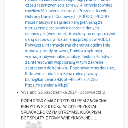
czasu rozstrzygnięcia sprawy; 4. istnieje również
możliwość złożenia skargi do Prezesa Urzędu
Ochrony Danych Osobowych (PUODO); PUODO
może nałożyć na sąsiada karę pieniężną za
naruszenie przepisów o ochronie danych
osobowych (wizerunek utrwalony na nagraniu jest
daną osobową w rozumieniu przepisów RODO).
Powyższa informacja ma charakter ogólny i nie
stanowi porady prawnej, Państwa sytuacja
wymaga indywidualnej analizy. Jeśli są Państwo
zainteresowani współpracą w tym zakresie –
zapraszam do kontaktu. Pozdrawiam serdecznie,
Katarzyna Lubańska-Kępa radca prawny
biuro@kancelaria-klk.pl +48 691 754 230
https://kancelaria-klk.pl/
Wysłano: 25 października 2024
Odpowiedzi: 2
DZIEN DOBRY. MAZ PRZED SLUBEM ZACIAGNAL
KREDYT W 2010 ROKU. W 2012 PRZESTAL
SPLACAC,PO CZYM OTRZYMSL KILKA PISM
DOT.SPLATY Z FIRMY WINDYKACYJNEJ. …