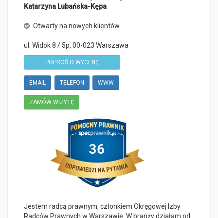
Katarzyna Lubańska-Kępa
Otwarty na nowych klientów
ul. Widok 8 / 5p,
00-023
Warszawa
POPROŚ O WYCENĘ
EMAIL
TELEFON
WWW
ZAMÓW WIZYTĘ
Jestem radcą prawnym, członkiem Okręgowej Izby
Radców Prawnych w Warszawie. W branży działam od