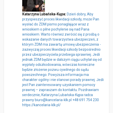
Katarzyna Lubańska-Kępa:
Dzień dobry, Aby
przyspieszyć proces likwidacji szkody, może Pan
wysłać do ZDM pismo ponaglające wraz z
wnioskiem o pilne pochylenie się nad Pana
wnioskiem. Warto również zwrócić się z prośbą o
wskazanie danych towarzystwa ubezpieczeń, z
którym ZDM ma zawartą umowę ubezpieczenia -
zazwyczaj proces likwidacji szkody bezpośrednio
przez ubezpieczyciela przebiega sprawniej. Jeśli
jednak ZDM będzie w dalszym ciągu uchylał się od
wypłaty odszkodowania, wówczas konieczne
będzie złożenie pozwu cywilnego do sądu
powszechnego. Powyższa informacja ma
charakter ogólny i nie stanowi porady prawnej. Jeśli
jest Pan zainteresowany uzyskaniem pomocy
prawnej – zapraszam do kontaktu. Pozdrawiam
serdecznie, Katarzyna Lubańska-Kępa radca
prawny biuro@kancelaria-klk.pl +48 691 754 230
https://kancelaria-klk.pl/