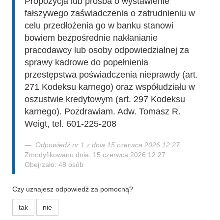
Propozycja lub prośba o wystawienie
fałszywego zaświadczenia o zatrudnieniu w
celu przedłożenia go w banku stanowi
bowiem bezpośrednie nakłanianie
pracodawcy lub osoby odpowiedzialnej za
sprawy kadrowe do popełnienia
przestępstwa poświadczenia nieprawdy (art.
271 Kodeksu karnego) oraz współudziału w
oszustwie kredytowym (art. 297 Kodeksu
karnego). Pozdrawiam. Adw. Tomasz R.
Weigt, tel. 601-225-208
Odpowiedź nr 1 z dnia 15 czerwca 2026 12:27
Zmodyfikowano dnia: 15 czerwca 2026 12:27
Obejrzało: 48 osób
Czy uznajesz odpowiedź za pomocną?
tak
nie