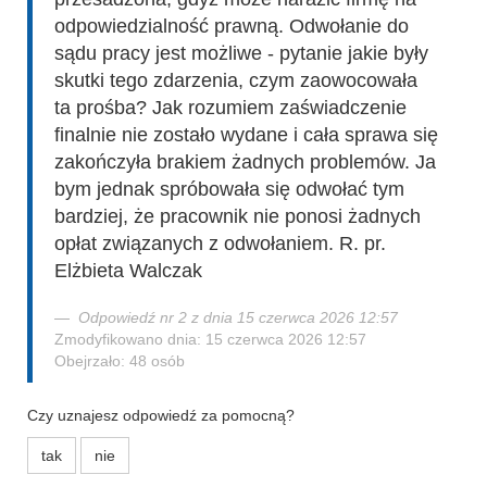
odpowiedzialność prawną. Odwołanie do
sądu pracy jest możliwe - pytanie jakie były
skutki tego zdarzenia, czym zaowocowała
ta prośba? Jak rozumiem zaświadczenie
finalnie nie zostało wydane i cała sprawa się
zakończyła brakiem żadnych problemów. Ja
bym jednak spróbowała się odwołać tym
bardziej, że pracownik nie ponosi żadnych
opłat związanych z odwołaniem. R. pr.
Elżbieta Walczak
Odpowiedź nr 2 z dnia 15 czerwca 2026 12:57
Zmodyfikowano dnia: 15 czerwca 2026 12:57
Obejrzało: 48 osób
Czy uznajesz odpowiedź za pomocną?
tak
nie